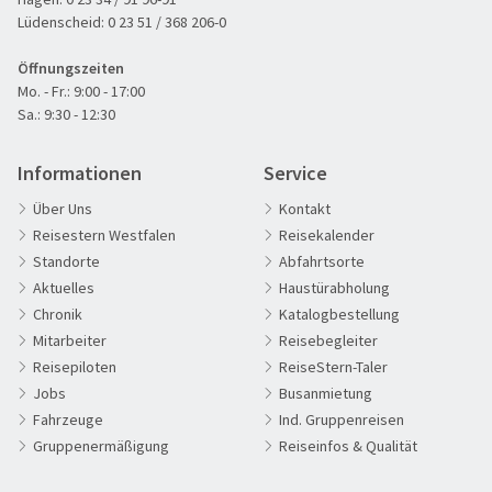
Lüdenscheid:
0 23 51 / 368 206-0
Öffnungszeiten
Mo. - Fr.: 9:00 - 17:00
Sa.: 9:30 - 12:30
Sommer am Plattensee
Informationen
Service
© Comofoto - stock.adobe.com
Über Uns
Kontakt
Reisestern Westfalen
Reisekalender
Standorte
Abfahrtsorte
Aktuelles
Haustürabholung
Chronik
Katalogbestellung
60plus Reisen
Mitarbeiter
Reisebegleiter
Advents-, Weihnachts- & Silvesterreisen
Reisepiloten
ReiseStern-Taler
Adventsreisen
Jobs
Busanmietung
Fahrzeuge
Ind. Gruppenreisen
Aktivreisen
Gruppenermäßigung
Reiseinfos & Qualität
Clubreisen
Deutschland erleben