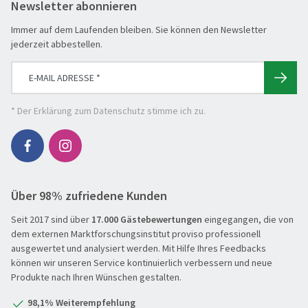
Newsletter abonnieren
Die Welt entdecken
Immer auf dem Laufenden bleiben. Sie können den Newsletter
Entspannen & Wohlfühlen
jederzeit abbestellen.
Erlebnisreise
Eröffnungs- & Abschlussreisen
Flugreisen
* Der
Erklärung zum Datenschutz
stimme ich zu.
Flusskreuzfahrt
Genussreise
Herbstreise
Über 98% zufriedene Kunden
Hochseekreuzfahrt
Seit 2017 sind über
17.000 Gästebewertungen
eingegangen, die von
Leserreisen
SUCHEN & BUCHEN
dem externen Marktforschungsinstitut proviso professionell
Osterreisen
ausgewertet und analysiert werden. Mit Hilfe Ihres Feedbacks
REISEKATEGORIE
können wir unseren Service kontinuierlich verbessern und neue
PREMIUM-Bus
Produkte nach Ihren Wünschen gestalten.
Reisekategorie
Radreisen
Benelux
98,1% Weiterempfehlung
Schiffsreisen
Deutschland