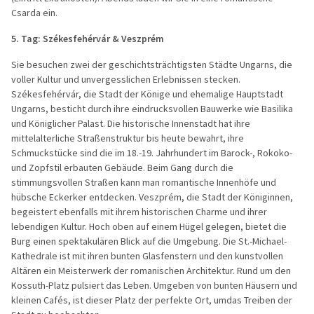
Csarda ein.
5. Tag:
Székesfehérvár & Veszprém
Sie besuchen zwei der geschichtsträchtigsten Städte Ungarns, die
voller Kultur und unvergesslichen Erlebnissen stecken.
Székesfehérvár, die Stadt der Könige und ehemalige Hauptstadt
Ungarns, besticht durch ihre eindrucksvollen Bauwerke wie Basilika
und Königlicher Palast. Die historische Innenstadt hat ihre
mittelalterliche Straßenstruktur bis heute bewahrt, ihre
Schmuckstücke sind die im 18.-19. Jahrhundert im Barock-, Rokoko-
und Zopfstil erbauten Gebäude. Beim Gang durch die
stimmungsvollen Straßen kann man romantische Innenhöfe und
hübsche Eckerker entdecken. Veszprém, die Stadt der Königinnen,
begeistert ebenfalls mit ihrem historischen Charme und ihrer
lebendigen Kultur. Hoch oben auf einem Hügel gelegen, bietet die
Burg einen spektakulären Blick auf die Umgebung. Die St.-Michael-
Kathedrale ist mit ihren bunten Glasfenstern und den kunstvollen
Altären ein Meisterwerk der romanischen Architektur. Rund um den
Kossuth-Platz pulsiert das Leben. Umgeben von bunten Häusern und
kleinen Cafés, ist dieser Platz der perfekte Ort, umdas Treiben der