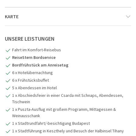
KARTE
UNSERE LEISTUNGEN
Fahrt im Komfort-Reisebus
ReiseStern Bordservice
1
Bordfrühstück am Anreisetag
6 x Hotelübernachtung
6 x Frühstücksbuffet
5 x Abendessen im Hotel
1 x Abschiedsfeier in einer Csarda mit Schnaps, Abendessen,
Tischwein
1 x Puszta-Ausflug mit großem Programm, Mittagessen &
Weinausschank
1 x Stadtrundfahrt/-besichtigung Budapest
1 x Stadtführung in Keszthely und Besuch der Halbinsel Tihany