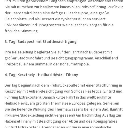
und im Ofen gebackenem Langosch empfangen. Anschließend fahren
Sie mit Kutschen zur berühmten kunstvollen Reitvorführung. Zurück in
der Csarda wird Ihnen eine deftige Gulaschsuppe, eine große
Fleischplatte und als Dessert ein typischer Kuchen serviert.
Folkloretänzer und unbegrenzter Weinausschank sorgen für die
fröhliche Stimmung.
3. Tag: Budapest mit Stadtbesichtigung
Ihre Reiseleitung begleitet Sie auf der Fahrt nach Budapest mit
großer Stadtrundfahrt und Besichtigungsprogramm. Anschließend
Freizeit zu einem Bummel in der Donaumetropole.
4. Tag: Keszthely - Heilbad Héviz - Tihany
Der Tag beginnt nach dem Frühstücksbuffet mit einer Stadtführung in
Keszthely mit Außen-Besichtigung von Schloss Festetics (Eintritt und
Füh­rung Extrakosten). Danach kur­ze Fahrt in das weltberühmte
Heilbad Héviz, am größten Thermalsee Europas gelegen. Genießen
Sie die heilende Wirkung des Thermalwassers bei einem Bad. (Eintritt
inklusive/Badekleidung nicht vergessen!) Am Nachmittag Ausflug zur
Halbinsel Tihany mit Besichtigung der Abtei und des Königsgrabes
(Eintritt Extrakosten). Abends laden wir Sie in eine romantische