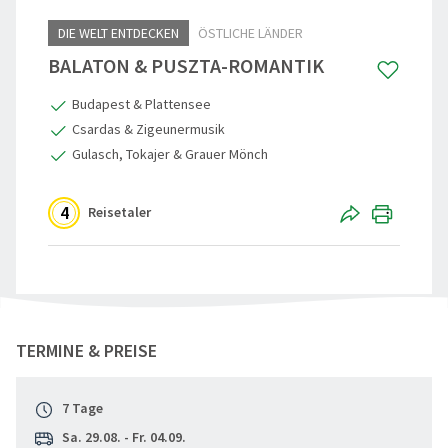
DIE WELT ENTDECKEN
ÖSTLICHE LÄNDER
Reisegutschein
Standorte
Aktivreisen
Skandinavi
BALATON & PUSZTA-ROMANTIK
Gruppenermäßigung
Nachhaltigkeit
60plus Rei
Beneluxsta
Budapest & Plattensee
Reiseinfos, Qualität & Sicherheit
Städte-, Ku
Großbritann
Csardas & Zigeunermusik
Gulasch, Tokajer & Grauer Mönch
Reiseschutz-Versicherung
Osterreise
Häufige Fragen (FAQ)
Clubreisen
4
Reisetaler
Reiseberichte
Vorteilsrei
Aktuelles
Entspannen
"Balaton & Puszta-Romantik" teilen
Weihnacht
TERMINE & PREISE
Advents, We
7 Tage
Eröffnungs
Sa. 29.08. - Fr. 04.09.