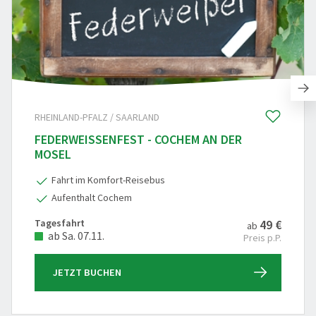
RHEINLAND-PFALZ / SAARLAND
FEDERWEISSENFEST - COCHEM AN DER
MOSEL
Fahrt im Komfort-Reisebus
Aufenthalt Cochem
Tagesfahrt
49 €
ab
ab Sa. 07.11.
Preis p.P.
JETZT BUCHEN