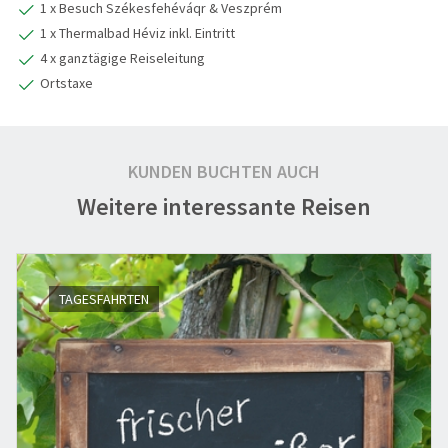
1 x Besuch Székesfehéváqr & Veszprém
1 x Thermalbad Héviz inkl. Eintritt
4 x ganztägige Reiseleitung
Ortstaxe
KUNDEN BUCHTEN AUCH
Weitere interessante Reisen
TAGESFAHRTEN