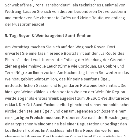
Schwebefähre „Pont Transbordeur“, ein technisches Denkmal von
Weltrang. Lassen Sie sich von diesem besonderen Ort verzaubern
und entdecken Sie charmante Cafés und kleine Boutiquen entlang
der Flusspromenade!
5. Tag: Royan & Weinbaugebiet Saint-Émilion
Am Vormittag machen Sie sich auf den Weg nach Royan. Dort
erwartet Sie eine faszinierende Bootsfahrt auf der „La Route des
Phares“ – der Leuchtturmroute: Entlang der Mündung der Gironde
ziehen geheimnisvolle Leuchttürme wie Cordouan, La Coubre und
Terre Nègre an Ihnen vorbei. Am Nachmittag fahren Sie weiter in das
Weinbaugebiet Saint-Émilion, das für seine sanften Hügel,
mittelalterlichen Gassen und legendären Rotweine bekannt ist. Die
hiesigen Weine zählen zu den besten Weinen der Welt. Die Region
wurde sogar als erstes Weinbaugebiet zum UNESCO-Weltkulturerbe
erklärt. Der Ort Saint-Émilion selbst gleicht mit seiner monolithischen
Kirche, den steilen Hügeln und den umliegenden Schlössern einem
einzigartigen Freilichtmuseum. Probieren Sie nach der Besichtigung
einer typischen Weindomaine bei einer Degustation unbedingt den
köstlichen Tropfen. Im Anschluss führt Ihre Reise Sie weiter ins
charmante Libourne. Dort beziehen Sie Ihr Hotel für die nächsten 2