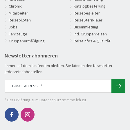
Chronik
Katalogbestellung
60plus Reisen
Mitarbeiter
Reisebegleiter
Advents-, Weihnachts- & Silvesterreisen
Reisepiloten
ReiseStern-Taler
Adventsreisen
Jobs
Busanmietung
Fahrzeuge
Ind. Gruppenreisen
Aktivreisen
Gruppenermäßigung
Reiseinfos & Qualität
Clubreisen
Deutschland erleben
Newsletter abonnieren
Die Welt entdecken
Immer auf dem Laufenden bleiben. Sie können den Newsletter
Entspannen & Wohlfühlen
jederzeit abbestellen.
Erlebnisreise
Eröffnungs- & Abschlussreisen
Flugreisen
* Der
Erklärung zum Datenschutz
stimme ich zu.
Flusskreuzfahrt
Genussreise
Herbstreise