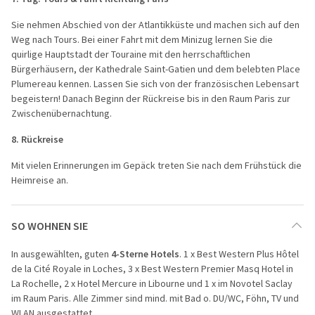
Sie nehmen Abschied von der Atlantikküste und machen sich auf den
Weg nach Tours. Bei einer Fahrt mit dem Minizug lernen Sie die
quirlige Hauptstadt der Touraine mit den herrschaftlichen
Bürgerhäusern, der Kathedrale Saint-Gatien und dem belebten Place
Plumereau kennen. Lassen Sie sich von der französischen Lebensart
begeistern! Danach Beginn der Rückreise bis in den Raum Paris zur
Zwischenübernachtung.
8. Rückreise
Mit vielen Erinnerungen im Gepäck treten Sie nach dem Frühstück die
Heimreise an.
SO WOHNEN SIE
In ausgewählten, guten
4-Sterne Hotels
. 1 x Best Western Plus Hôtel
de la Cité Royale in Loches, 3 x Best Western Premier Masq Hotel in
La Rochelle, 2 x Hotel Mercure in Libourne und 1 x im Novotel Saclay
im Raum Paris. Alle Zimmer sind mind. mit Bad o. DU/WC, Föhn, TV und
WLAN ausgestattet.