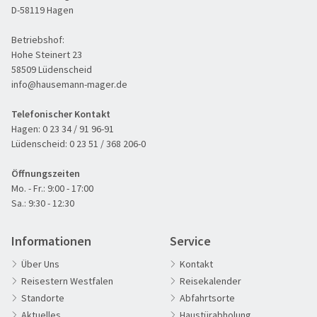
D-58119 Hagen
Betriebshof:
Hohe Steinert 23
58509 Lüdenscheid
info@hausemann-mager.de
Telefonischer Kontakt
Bucht von Arcachon
Hagen:
0 23 34 / 91 96-91
Lüdenscheid:
0 23 51 / 368 206-0
©dudlajzov - stock.adobe.com
Öffnungszeiten
Mo. - Fr.: 9:00 - 17:00
Sa.: 9:30 - 12:30
Informationen
Service
Über Uns
Kontakt
Reisestern Westfalen
Reisekalender
Standorte
Abfahrtsorte
Aktuelles
Haustürabholung