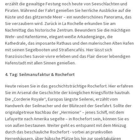
erzählt die gewaltige Festung noch heute von Seeschlachten und
Piraten. Während der Fahrt genießen Sie herrliche Ausblicke auf die
Küste und das glitzernde Meer – ein wunderschönes Panorama, das
Sie verzaubern wird. Zurück in La Rochelle erkunden Sie am
Nachmittag das historische Zentrum. Bewundern Sie die mächtigen
Wehr- und Hafentürme, elegant-weiße Arkadengänge, die
Kathedrale, das imposante Rathaus und den malerischen Alten Hafen
mit seinen Segelbooten und Straßencafés. Hier lässt sich
französisches Savoir-vivre erleben und das Flair dieser lebendigen
Hafenstadt mit allen Sinnen genießen.
4. Tag: Seilmanufaktur & Rochefort
Heute reisen Sie in das geschichtsträchtige Rochefort. Hier erfahren
Sie im Arsenal die Geschichte der königlichen Kriegsflotte hautnah.
Die „Corderie Royale“, Europas längste Seilerei, erzählt vom
Handwerk der Seilmacher und der Blütezeit der Seefahrt. Sollte der
originalgetreue Nachbau der „Hermione“ – jenes Schiff, mit dem
Lafayette nach Amerika segelte – in Rochefort sein, können Sie es
von außen bestaunen. Weiter geht es entspannt mit dem Minizug
durch das beschauliche Rochefort - vorbei an prunkvollen
Herrenhäusern, über hübsche Plätze bis hin zur spektakulären