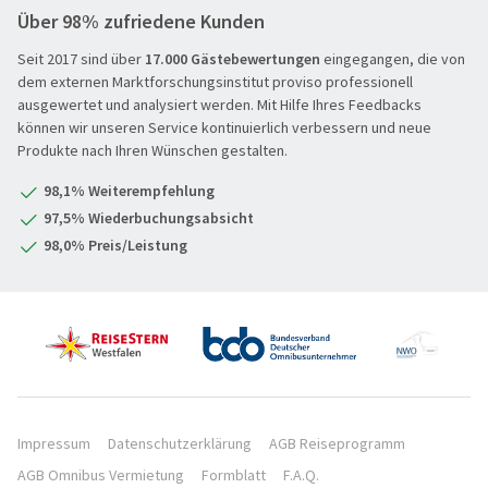
Über 98% zufriedene Kunden
Hochseekreuzfahrt
Seit 2017 sind über
17.000 Gästebewertungen
eingegangen, die von
Leserreisen
SUCHEN & BUCHEN
dem externen Marktforschungsinstitut proviso professionell
Osterreisen
ausgewertet und analysiert werden. Mit Hilfe Ihres Feedbacks
REISEKATEGORIE
können wir unseren Service kontinuierlich verbessern und neue
PREMIUM-Bus
Produkte nach Ihren Wünschen gestalten.
Reisekategorie
Radreisen
Benelux
98,1% Weiterempfehlung
Schiffsreisen
Deutschland
REISEZIEL
97,5% Wiederbuchungsabsicht
Silvesterreisen
Frankreich
98,0% Preis/Leistung
Reiseziel
Städte, Kultur & Events
Großbritannien & Irland
Tagesfahrten
Italien
REISEZEITRAUM
Vorteilsreisen
Mittelmeer & Fernreisen
Hauptsache weg
Wanderreise
Nördliche Länder
1-3 Tage
Weihnachts- & Festtagsreisen
Portugal XXX
4-7 Tage
REISEDAUER
Weihnachtsmärkte
Österreich & Schweiz
Impressum
Datenschutzerklärung
AGB Reiseprogramm
8 Tage und mehr
AGB Omnibus Vermietung
Formblatt
F.A.Q.
Winter- & Frühjahrsreisen
Östliche Länder
Hauptsache weg