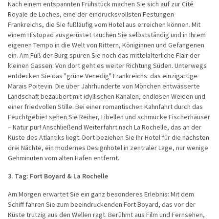
Nach einem entspannten Frühstück machen Sie sich auf zur Cité
Royale de Loches, eine der eindrucksvollsten Festungen
Frankreichs, die Sie fußläufig vom Hotel aus erreichen können. Mit
einem Histopad ausgerüstet tauchen Sie selbstständig und in Ihrem
eigenen Tempo in die Welt von Rittern, Königinnen und Gefangenen
ein. Am Fuß der Burg spüren Sie noch das mittelalterliche Flair der
kleinen Gassen. Von dort geht es weiter Richtung Süden. Unterwegs
entdecken Sie das "grüne Venedig" Frankreichs: das einzigartige
Marais Poitevin. Die über Jahrhunderte von Mönchen entwässerte
Landschaft bezaubert mit idyllischen Kanälen, endlosen Weiden und
einer friedvollen Stille. Bei einer romantischen Kahnfahrt durch das
Feuchtgebiet sehen Sie Reiher, Libellen und schmucke Fischerhäuser
– Natur pur! Anschließend Weiterfahrt nach La Rochelle, das an der
Küste des Atlantiks liegt. Dort beziehen Sie Ihr Hotel für die nächsten
drei Nächte, ein modernes Designhotel in zentraler Lage, nur wenige
Gehminuten vom alten Hafen entfernt.
3. Tag: Fort Boyard & La Rochelle
Am Morgen erwartet Sie ein ganz besonderes Erlebnis: Mit dem
Schiff fahren Sie zum beeindruckenden Fort Boyard, das vor der
Küste trutzig aus den Wellen ragt. Berühmt aus Film und Fernsehen,