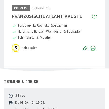
PREMIUM
FRANKREICH
Reisegutschein
Standorte
Aktivreisen
Skandinavi
FRANZÖSISCHE ATLANTIKKÜSTE
Gruppenermäßigung
Nachhaltigkeit
60plus Rei
Beneluxsta
Bordeaux, La Rochelle & Arcachon
Reiseinfos, Qualität & Sicherheit
Städte-, Ku
Großbritann
Malerische Burgen, Weindörfer & Seebäder
Schifffahrten & Mee(h)r
Reiseschutz-Versicherung
Osterreise
5
Reisetaler
Häufige Fragen (FAQ)
Clubreisen
Reiseberichte
Vorteilsrei
Aktuelles
Entspannen
"Französische Atlantikküste Premium"
teilen
TERMINE & PREISE
Weihnacht
Advents, We
8 Tage
Eröffnungs
Di. 08.09. - Di. 15.09.