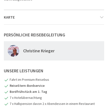
KARTE
PERSÖNLICHE REISEBEGLEITUNG
4
1
Christine Krieger
2
3
UNSERE LEISTUNGEN
Fahrt im Premium-Reisebus
ReiseStern-Bordservice
Bordfrühstück am 1. Tag
7 x Hotelübernachtung
7 x Halbpension davon 2 x Abendessen in einem Restaurant