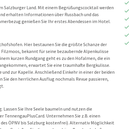
 im Salzburger Land. Mit einem Begrüßungscocktail werden
und erhalten Informationen über Russbach und das
rbezug genießen Sie Ihr erstes Abendessen im Hotel.
chofshofen. Hier bestaunen Sie die größte Schanze der
 Filzmoos, bekannt für seine bezaubernde Alpenkulisse
einem kurzen Rundgang geht es zu den Hofalmen, die ein
m angekommen, erwartet Sie eine traumhafte Bergkulisse.
und zur Kapelle. Anschließend Einkehr in einer der beiden
 Sie den herrlichen Ausflug nochmals Revue passieren,
gt.
g. Lassen Sie Ihre Seele baumeln und nutzen die
der TennengauPlusCard. Unternehmen Sie z.B. einen
des ÖPNV bis Salzburg kostenfrei). Alternativ Möglichkeit