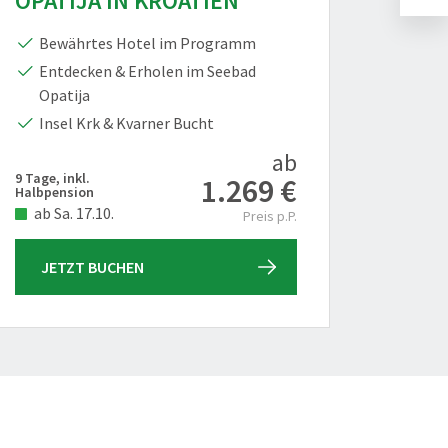
OPATIJA IN KROATIEN
SPR
Bewährtes Hotel im Programm
Kah
Entdecken & Erholen im Seebad
Gör
Opatija
Plau
Insel Krk & Kvarner Bucht
ab
9 Tage, inkl.
4 Tage, 
1.269 €
Halbpension
Ausschr
ab Sa. 17.10.
ab So
Preis p.P.
JETZT BUCHEN
JET