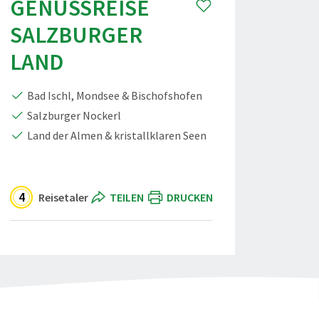
GENUSSREISE
SALZBURGER
LAND
Bad Ischl, Mondsee & Bischofshofen
Salzburger Nockerl
Land der Almen & kristallklaren Seen
4
Reisetaler
TEILEN
DRUCKEN
ergraphics - stock.adobe.com
Genussreise Salzburger Land" teilen