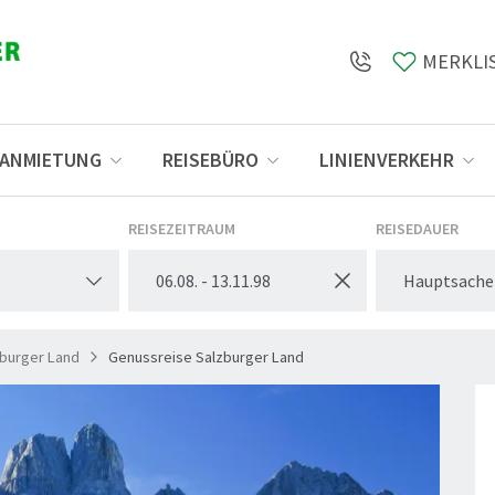
MERKLI
SANMIETUNG
REISEBÜRO
LINIENVERKEHR
Öffnungszeiten
REISEZEITRAUM
REISEDAUER
Hauptsache
zburger Land
Genussreise Salzburger Land