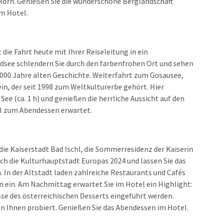
Horn. Genießen Sie die wunderschöne Berglandschaft
m Hotel.
die Fahrt heute mit Ihrer Reiseleitung in ein
ndsee schlendern Sie durch den farbenfrohen Ort und sehen
5.000 Jahre alten Geschichte. Weiterfahrt zum Gosausee,
n, der seit 1998 zum Weltkulturerbe gehört. Hier
e (ca. 1 h) und genießen die herrliche Aussicht auf den
el zum Abendessen erwartet.
ie Kaiserstadt Bad Ischl, die Sommerresidenz der Kaiserin
rch die Kulturhauptstadt Europas 2024 und lassen Sie das
n. In der Altstadt laden zahlreiche Restaurants und Cafés
 ein. Am Nachmittag erwartet Sie im Hotel ein Highlight:
sse des österreichischen Desserts eingeführt werden.
on Ihnen probiert. Genießen Sie das Abendessen im Hotel.