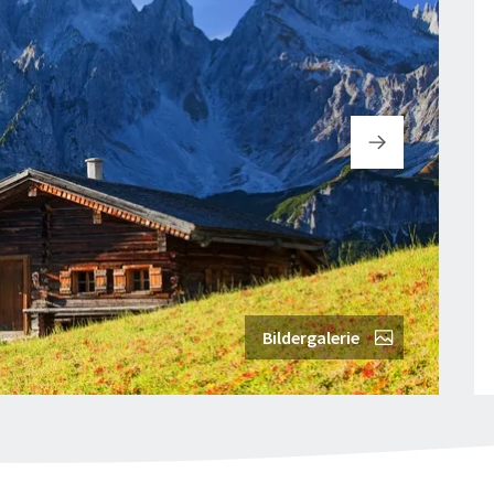
Bildergalerie
© au
"