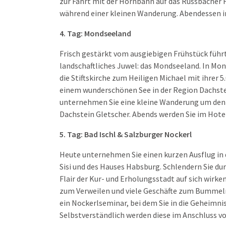
zur Fahrt mit der Hornbahn auf das Russbacher 
während einer kleinen Wanderung. Abendessen i
4. Tag: Mondseeland
Frisch gestärkt vom ausgiebigen Frühstück führt 
landschaftliches Juwel: das Mondseeland. In Mo
die Stiftskirche zum Heiligen Michael mit ihrer 
einem wunderschönen See in der Region Dachstei
unternehmen Sie eine kleine Wanderung um den Se
Dachstein Gletscher. Abends werden Sie im Hot
5. Tag: Bad Ischl & Salzburger Nockerl
Heute unternehmen Sie einen kurzen Ausflug in d
Sisi und des Hauses Habsburg. Schlendern Sie du
Flair der Kur- und Erholungsstadt auf sich wirke
zum Verweilen und viele Geschäfte zum Bummeln
ein Nockerlseminar, bei dem Sie in die Geheimni
Selbstverständlich werden diese im Anschluss v