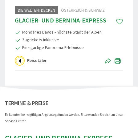
DIE WELT ENTDECKEN
ÖSTERREICH & SCHWEIZ
Reisegutschein
Standorte
Aktivreisen
Skandinavi
GLACIER- UND BERNINA-EXPRESS
Gruppenermäßigung
Nachhaltigkeit
60plus Rei
Beneluxsta
Mondänes Davos - höchste Stadt der Alpen
Reiseinfos, Qualität & Sicherheit
Städte-, Ku
Großbritann
Zugtickets inklusive
Einzigartige Panorama-Erlebnisse
Reiseschutz-Versicherung
Osterreise
4
Reisetaler
Häufige Fragen (FAQ)
Clubreisen
Reiseberichte
Vorteilsrei
Aktuelles
Entspannen
"Glacier- und Bernina-Express" teilen
TERMINE & PREISE
Weihnacht
Es konnten keine gültigen Angebote gefunden werden. Bitte wenden Sie sich an unser
Advents, We
Service-Center.
Eröffnungs