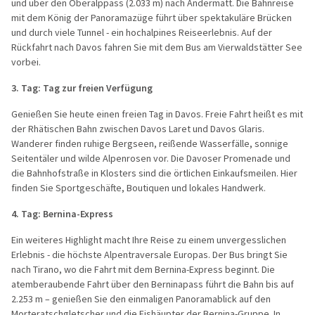
und über den Oberalppass (2.033 m) nach
Andermatt
. Die Bahnreise
mit dem König der Panoramazüge führt über spektakuläre Brücken
und durch viele Tunnel - ein hochalpines Reiseerlebnis. Auf der
Rückfahrt nach Davos fahren Sie mit dem Bus am Vierwaldstätter See
vorbei.
3. Tag:
Tag zur freien Verfügung
Genießen Sie heute einen freien Tag in Davos.
Freie Fahrt
heißt es
mit
der Rhätischen Bahn
zwischen Davos Laret und Davos Glaris.
Wanderer finden ruhige Bergseen, reißende Wasserfälle, sonnige
Seitentäler und wilde Alpenrosen vor. Die Davoser Promenade und
die Bahnhofstraße in Klosters sind die örtlichen Einkaufsmeilen. Hier
finden Sie Sportgeschäfte, Boutiquen und lokales Handwerk.
4. Tag:
Bernina-Express
Ein weiteres Highlight macht Ihre Reise zu einem unvergesslichen
Erlebnis - die höchste Alpentraversale Europas. Der Bus bringt Sie
nach
Tirano
, wo die Fahrt mit dem
Bernina-Express
beginnt. Die
atemberaubende Fahrt über den Berninapass führt die Bahn bis auf
2.253 m – genießen Sie den einmaligen Panoramablick auf den
Morteratschgletscher und die Eishäupter der Bernina-Gruppe. In