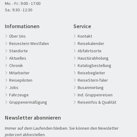
Mo. - Fr.: 9:00 - 17:00
Sa.: 9:30 - 12:30
Informationen
Service
Über Uns
Kontakt
Reisestern Westfalen
Reisekalender
Standorte
Abfahrtsorte
Aktuelles
Haustürabholung
Chronik
Katalogbestellung
60plus Reisen
Mitarbeiter
Reisebegleiter
Glacier-Express
Advents-, Weihnachts- & Silvesterreisen
Reisepiloten
ReiseStern-Taler
Adventsreisen
Jobs
Busanmietung
Fahrzeuge
Ind. Gruppenreisen
Aktivreisen
Gruppenermäßigung
Reiseinfos & Qualität
Clubreisen
Deutschland erleben
Newsletter abonnieren
Die Welt entdecken
Immer auf dem Laufenden bleiben. Sie können den Newsletter
Entspannen & Wohlfühlen
jederzeit abbestellen.