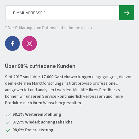
Erlebnisreise
Eröffnungs- & Abschlussreisen
Flugreisen
* Der
Erklärung zum Datenschutz
stimme ich zu.
Flusskreuzfahrt
Genussreise
Herbstreise
Über 98% zufriedene Kunden
Hochseekreuzfahrt
Seit 2017 sind über
17.000 Gästebewertungen
eingegangen, die von
Leserreisen
SUCHEN & BUCHEN
dem externen Marktforschungsinstitut proviso professionell
Osterreisen
ausgewertet und analysiert werden. Mit Hilfe Ihres Feedbacks
REISEKATEGORIE
können wir unseren Service kontinuierlich verbessern und neue
PREMIUM-Bus
Produkte nach Ihren Wünschen gestalten.
Reisekategorie
Radreisen
Benelux
98,1% Weiterempfehlung
Schiffsreisen
Deutschland
REISEZIEL
97,5% Wiederbuchungsabsicht
Silvesterreisen
Frankreich
98,0% Preis/Leistung
Reiseziel
Städte, Kultur & Events
Großbritannien & Irland