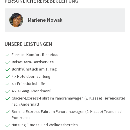
PERSÖNLICHE REISEBEGLEITUNG
2
3
Marlene Nowak
4
5
UNSERE LEISTUNGEN
Fahrt im Komfort-Reisebus
ReiseStern-Bordservice
Bordfrühstück am 1. Tag
4 x Hotelübernachtung
4 x Frühstücksbuffet
4 x 3-Gang-Abendmenü
Glacier-Express-Fahrt im Panoramawagen (2. Klasse) Tiefencastel
nach Andermatt
Bernina-Express-Fahrt im Panoramawagen (2. Klasse) Tirano nach
Pontresina
Nutzung Fitness- und Wellnessbereich