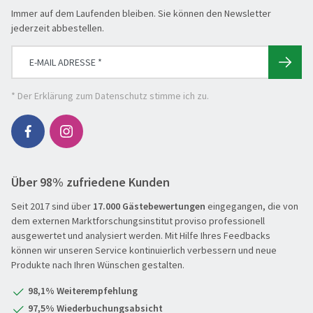
Die Welt entdecken
Immer auf dem Laufenden bleiben. Sie können den Newsletter
Entspannen & Wohlfühlen
jederzeit abbestellen.
Erlebnisreise
Eröffnungs- & Abschlussreisen
Flugreisen
* Der
Erklärung zum Datenschutz
stimme ich zu.
Flusskreuzfahrt
Genussreise
Herbstreise
Über 98% zufriedene Kunden
Hochseekreuzfahrt
Leserreisen
Seit 2017 sind über
17.000 Gästebewertungen
eingegangen, die von
SUCHEN & BUCHEN
dem externen Marktforschungsinstitut proviso professionell
Osterreisen
REISEKATEGORIE
ausgewertet und analysiert werden. Mit Hilfe Ihres Feedbacks
können wir unseren Service kontinuierlich verbessern und neue
PREMIUM-Bus
Produkte nach Ihren Wünschen gestalten.
Reisekategorie
Radreisen
Benelux
98,1% Weiterempfehlung
Schiffsreisen
Deutschland
REISEZIEL
97,5% Wiederbuchungsabsicht