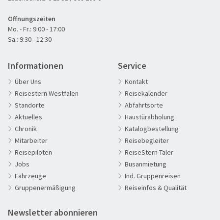
Öffnungszeiten
Mo. - Fr.: 9:00 - 17:00
Opernhaus Oslo
Sa.: 9:30 - 12:30
© kika999 - stock.adobe.com
Informationen
Service
Über Uns
Kontakt
Reisestern Westfalen
Reisekalender
Standorte
Abfahrtsorte
Aktuelles
Haustürabholung
Chronik
Katalogbestellung
60plus Reisen
Mitarbeiter
Reisebegleiter
Advents-, Weihnachts- & Silvesterreisen
Reisepiloten
ReiseStern-Taler
Adventsreisen
Jobs
Busanmietung
Fahrzeuge
Ind. Gruppenreisen
Aktivreisen
Gruppenermäßigung
Reiseinfos & Qualität
Clubreisen
Deutschland erleben
Newsletter abonnieren