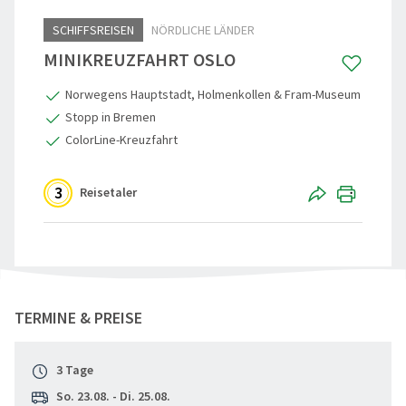
SCHIFFSREISEN
NÖRDLICHE LÄNDER
Reisegutschein
Standorte
Aktivreisen
Skandinavi
MINIKREUZFAHRT OSLO
Gruppenermäßigung
Nachhaltigkeit
60plus Rei
Beneluxsta
Norwegens Hauptstadt, Holmenkollen & Fram-Museum
Reiseinfos, Qualität & Sicherheit
Städte-, Ku
Großbritann
Stopp in Bremen
ColorLine-Kreuzfahrt
Reiseschutz-Versicherung
Osterreise
Häufige Fragen (FAQ)
Clubreisen
3
Reisetaler
Reiseberichte
Vorteilsrei
Aktuelles
Entspannen
"Minikreuzfahrt nach Oslo" teilen
Weihnacht
TERMINE & PREISE
Advents, We
3 Tage
Eröffnungs
So. 23.08. - Di. 25.08.