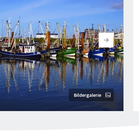
Bildergalerie
"
t