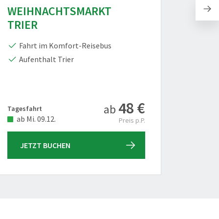
WEIHNACHTSMARKT
FLUS
TRIER
DER 
OKTO
Fahrt im Komfort-Reisebus
Aufenthalt Trier
Pre
Rou
Prem
48 €
ab
Tagesfahrt
8 Tage, i
ab Mi. 09.12.
ab So
Preis p.P.
JETZT BUCHEN
JET