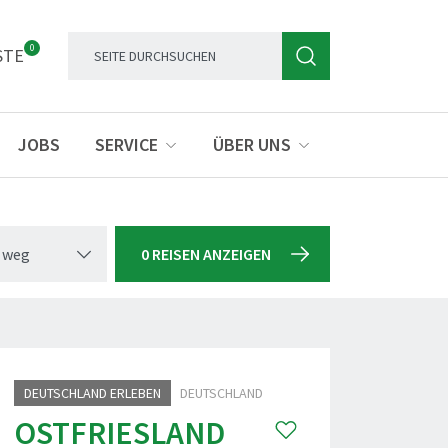
0
STE
JOBS
SERVICE
ÜBER UNS
 weg
0 REISEN ANZEIGEN
kar - stock.adobe.com
DEUTSCHLAND ERLEBEN
DEUTSCHLAND
OSTFRIESLAND