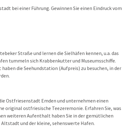
rstadt bei einer Führung. Gewinnen Sie einen Eindruck vom
tebeker Straße und lernen die Sielhäfen kennen, u.a. das
Hafen tummeln sich Krabbenkutter und Museumsschiffe.
t haben die Seehundstation (Aufpreis) zu besuchen, in der
rden.
ie die Ostfriesenstadt Emden und unternehmen einen
ne original ostfriesische Teezeremonie. Erfahren Sie, was
Einen weiteren Aufenthalt haben Sie in der gemütlichen
e Altstadt und der kleine, sehenswerte Hafen.