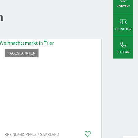
KONTAKT
n
GUTSCHEIN
TELEFON
TAGESFAHRTEN
MEHRT
RHEINLAND-PFALZ / SAARLAND
SCH