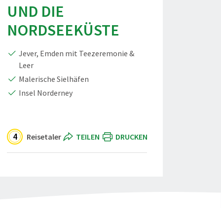
UND DIE
NORDSEEKÜSTE
Jever, Emden mit Teezeremonie &
Leer
Malerische Sielhäfen
Insel Norderney
4
Reisetaler
TEILEN
DRUCKEN
Ostfriesland und die Nordseeküste"
eilen