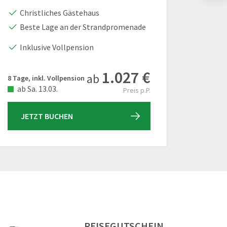
Christliches Gästehaus
Fac
Beste Lage an der Strandpromenade
Str
Klei
Inklusive Vollpension
1.027 €
ab
8 Tage, inkl. Vollpension
4 Tage, 
ab Sa. 13.03.
ab Do
Preis p.P.
JETZT BUCHEN
JET
REISEGUTSCHEIN