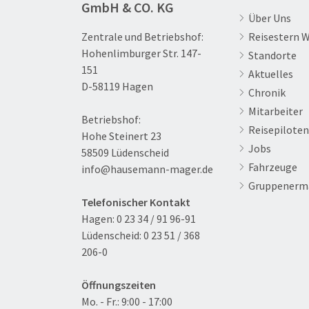
GmbH & CO. KG
Über Uns
Zentrale und Betriebshof:
Reisestern 
Hohenlimburger Str. 147-
Standorte
151
Aktuelles
D-58119 Hagen
Chronik
Mitarbeiter
Betriebshof:
Reisepiloten
Hohe Steinert 23
Jobs
58509 Lüdenscheid
Fahrzeuge
info@hausemann-mager.de
Gruppenerm
Telefonischer Kontakt
Hagen:
0 23 34 / 91 96-91
Lüdenscheid:
0 23 51 / 368
206-0
Öffnungszeiten
Mo. - Fr.: 9:00 - 17:00