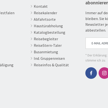
abonniere
Kontakt
Westfalen
Reisekalender
Immer auf de
bleiben. Sie 
Abfahrtsorte
Newsletter je
Haustürabholung
abbestellen.
Ambiorix Basilika
Katalogbestellung
Reisebegleiter
© Henri Savenay
ReiseStern-Taler
Busanmietung
* Der
Erklärung
Ind. Gruppenreisen
stimme ich zu.
äßigung
Reiseinfos & Qualität