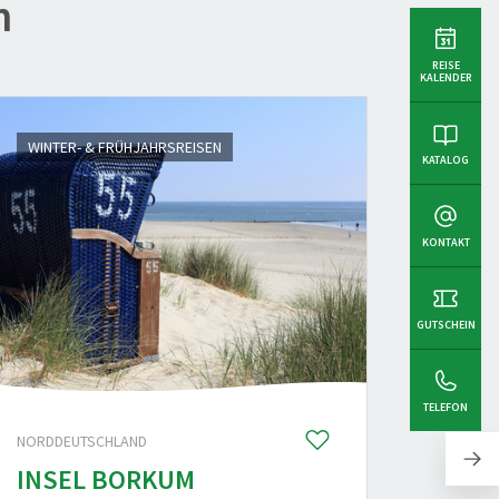
n
REISE
KALENDER
WINTER- & FRÜHJAHRSREISEN
DIE WE
KATALOG
KONTAKT
GUTSCHEIN
TELEFON
NORDDEUTSCHLAND
ELSASS
INSEL BORKUM
ELSA