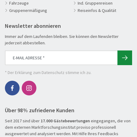
Fahrzeuge
Ind. Gruppenreisen
Aktivreisen
Gruppenermäßigung
Reiseinfos & Qualität
Weihnachtsdorf Bad Sassendorf
Clubreisen
©Frank Simon
Deutschland erleben
Newsletter abonnieren
Die Welt entdecken
Immer auf dem Laufenden bleiben. Sie können den Newsletter
Entspannen & Wohlfühlen
jederzeit abbestellen.
Erlebnisreise
Eröffnungs- & Abschlussreisen
Flugreisen
* Der
Erklärung zum Datenschutz
stimme ich zu.
Flusskreuzfahrt
Genussreise
Herbstreise
Über 98% zufriedene Kunden
Hochseekreuzfahrt
Leserreisen
Seit 2017 sind über
17.000 Gästebewertungen
eingegangen, die von
SUCHEN & BUCHEN
dem externen Marktforschungsinstitut proviso professionell
Osterreisen
REISEKATEGORIE
ausgewertet und analysiert werden. Mit Hilfe Ihres Feedbacks