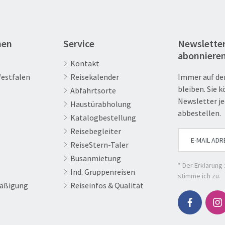
nen
Service
Newslette
abonniere
Kontakt
Westfalen
Reisekalender
Immer auf de
bleiben. Sie 
Abfahrtsorte
Newsletter je
Haustürabholung
Mittelalterlicher Weihnachtsmarkt Siegburg
abbestellen.
Katalogbestellung
Bastian Ulrich-2311-MM Impressionen
Reisebegleiter
ReiseStern-Taler
Busanmietung
* Der
Erklärung
Ind. Gruppenreisen
stimme ich zu.
äßigung
Reiseinfos & Qualität