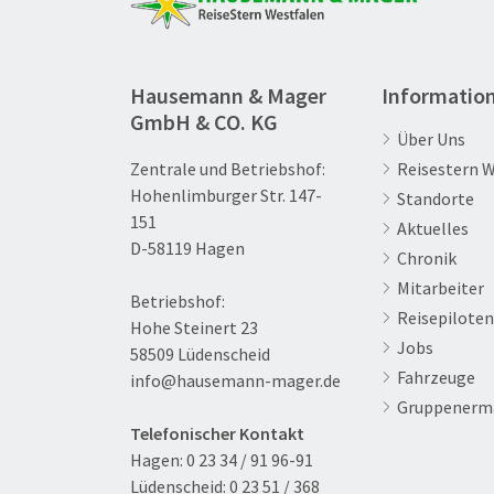
Hausemann & Mager
Informatio
GmbH & CO. KG
Über Uns
Zentrale und Betriebshof:
Reisestern 
Hohenlimburger Str. 147-
Standorte
151
Aktuelles
D-58119 Hagen
Chronik
Mitarbeiter
Betriebshof:
Reisepiloten
Hohe Steinert 23
Jobs
58509 Lüdenscheid
Fahrzeuge
info@hausemann-mager.de
Gruppenerm
Telefonischer Kontakt
Hagen:
0 23 34 / 91 96-91
Lüdenscheid:
0 23 51 / 368