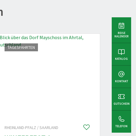
n
REISE
KALENDER
TAGESFAHRTEN
DIE WE
KATALOG
KONTAKT
GUTSCHEIN
TELEFON
RHEINLAND-PFALZ / SAARLAND
NEU