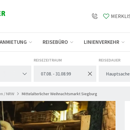
MERKLI
SANMIETUNG
REISEBÜRO
LINIENVERKEHR
Öffnungszeiten
REISEZEITRAUM
REISEDAUER
Hauptsache
en / NRW
Mittelalterlicher Weihnachtsmarkt Siegburg