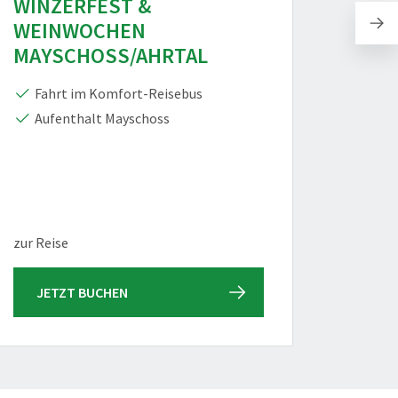
WINZERFEST &
SKAN
WEINWOCHEN
MET
MAYSCHOSS/AHRTAL
Sta
Hel
Fahrt im Komfort-Reisebus
Skan
Aufenthalt Mayschoss
Kult
8 Tage, 
zur Reise
ab Sa
JETZT BUCHEN
JET