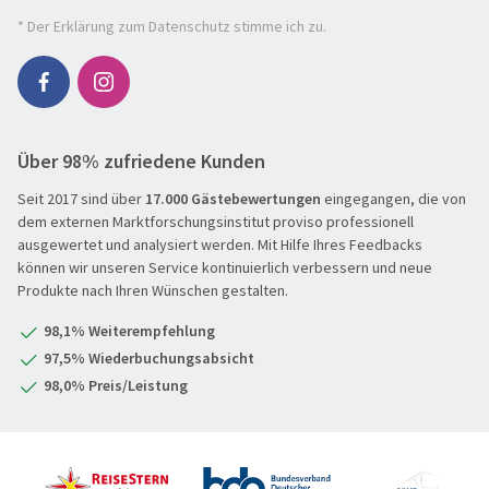
Flugreisen
* Der
Erklärung zum Datenschutz
stimme ich zu.
Flusskreuzfahrt
Genussreise
Herbstreise
Über 98% zufriedene Kunden
Hochseekreuzfahrt
Leserreisen
Seit 2017 sind über
17.000 Gästebewertungen
eingegangen, die von
SUCHEN & BUCHEN
dem externen Marktforschungsinstitut proviso professionell
Osterreisen
REISEKATEGORIE
ausgewertet und analysiert werden. Mit Hilfe Ihres Feedbacks
können wir unseren Service kontinuierlich verbessern und neue
PREMIUM-Bus
Produkte nach Ihren Wünschen gestalten.
Reisekategorie
Radreisen
Benelux
98,1% Weiterempfehlung
Schiffsreisen
Deutschland
REISEZIEL
97,5% Wiederbuchungsabsicht
Silvesterreisen
Frankreich
98,0% Preis/Leistung
Reiseziel
Städte, Kultur & Events
Großbritannien & Irland
Tagesfahrten
Italien
REISEZEITRAUM
Vorteilsreisen
Mittelmeer & Fernreisen
Hauptsache weg