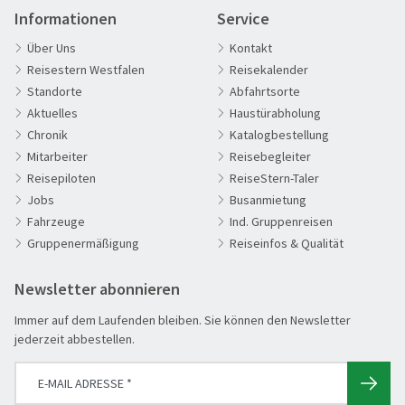
Informationen
Service
Über Uns
Kontakt
Reisestern Westfalen
Reisekalender
Standorte
Abfahrtsorte
Aktuelles
Haustürabholung
Chronik
Katalogbestellung
60plus Reisen
Mitarbeiter
Reisebegleiter
Advents-, Weihnachts- & Silvesterreisen
Reisepiloten
ReiseStern-Taler
Adventsreisen
Jobs
Busanmietung
Fahrzeuge
Ind. Gruppenreisen
Aktivreisen
Gruppenermäßigung
Reiseinfos & Qualität
Clubreisen
Deutschland erleben
Newsletter abonnieren
Hattingen - Adventskalender
Die Welt entdecken
Immer auf dem Laufenden bleiben. Sie können den Newsletter
Entspannen & Wohlfühlen
jederzeit abbestellen.
Erlebnisreise
Eröffnungs- & Abschlussreisen