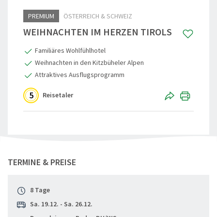
PREMIUM
ÖSTERREICH & SCHWEIZ
Reisegutschein
Standorte
Aktivreisen
Skandinavi
WEIHNACHTEN IM HERZEN TIROLS
Gruppenermäßigung
Nachhaltigkeit
60plus Rei
Beneluxsta
Familiäres Wohlfühlhotel
Reiseinfos, Qualität & Sicherheit
Städte-, Ku
Großbritann
Weihnachten in den Kitzbüheler Alpen
Attraktives Ausflugsprogramm
Reiseschutz-Versicherung
Osterreise
5
Reisetaler
Häufige Fragen (FAQ)
Clubreisen
Reiseberichte
Vorteilsrei
Aktuelles
Entspannen
"Weihnachten in Tirol" teilen
TERMINE & PREISE
Weihnacht
Advents, We
8 Tage
Eröffnungs
Sa. 19.12. - Sa. 26.12.