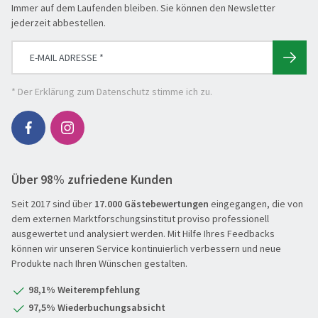
Immer auf dem Laufenden bleiben. Sie können den Newsletter
Entspannen & Wohlfühlen
jederzeit abbestellen.
Erlebnisreise
Eröffnungs- & Abschlussreisen
Flugreisen
* Der
Erklärung zum Datenschutz
stimme ich zu.
Flusskreuzfahrt
Genussreise
Herbstreise
Über 98% zufriedene Kunden
Hochseekreuzfahrt
Seit 2017 sind über
17.000 Gästebewertungen
eingegangen, die von
Leserreisen
SUCHEN & BUCHEN
dem externen Marktforschungsinstitut proviso professionell
Osterreisen
ausgewertet und analysiert werden. Mit Hilfe Ihres Feedbacks
REISEKATEGORIE
können wir unseren Service kontinuierlich verbessern und neue
PREMIUM-Bus
Produkte nach Ihren Wünschen gestalten.
Reisekategorie
Radreisen
Benelux
98,1% Weiterempfehlung
Schiffsreisen
Deutschland
REISEZIEL
97,5% Wiederbuchungsabsicht
Silvesterreisen
Frankreich