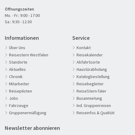
Öffnungszeiten
Mo. - Fr.: 9:00 - 17:00
Sa.: 9:30 - 12:30
Informationen
Service
Winter Tirol
©eafoto.at - stock.adobe.com
Über Uns
Kontakt
Reisestern Westfalen
Reisekalender
Standorte
Abfahrtsorte
Aktuelles
Haustürabholung
Chronik
Katalogbestellung
60plus Reisen
Mitarbeiter
Reisebegleiter
Advents-, Weihnachts- & Silvesterreisen
Reisepiloten
ReiseStern-Taler
Adventsreisen
Jobs
Busanmietung
Fahrzeuge
Ind. Gruppenreisen
Aktivreisen
Gruppenermäßigung
Reiseinfos & Qualität
Clubreisen
Deutschland erleben
Newsletter abonnieren
Die Welt entdecken