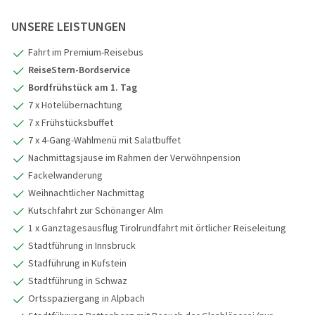
3
UNSERE LEISTUNGEN
Fahrt im Premium-Reisebus
4
ReiseStern-Bordservice
1
Bordfrühstück am 1. Tag
7 x Hotelübernachtung
7 x Frühstücksbuffet
2
7 x 4-Gang-Wahlmenü mit Salatbuffet
Nachmittagsjause im Rahmen der Verwöhnpension
Fackelwanderung
Weihnachtlicher Nachmittag
Kutschfahrt zur Schönanger Alm
1 x Ganztagesausflug Tirolrundfahrt mit örtlicher Reiseleitung
Stadtführung in Innsbruck
Stadführung in Kufstein
Stadtführung in Schwaz
Ortsspaziergang in Alpbach