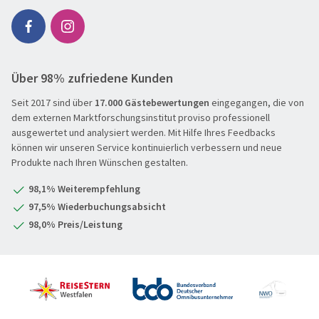
Flusskreuzfahrt
Genussreise
Herbstreise
Über 98% zufriedene Kunden
Hochseekreuzfahrt
Seit 2017 sind über
17.000 Gästebewertungen
eingegangen, die von
Leserreisen
SUCHEN & BUCHEN
dem externen Marktforschungsinstitut proviso professionell
Osterreisen
ausgewertet und analysiert werden. Mit Hilfe Ihres Feedbacks
REISEKATEGORIE
können wir unseren Service kontinuierlich verbessern und neue
PREMIUM-Bus
Produkte nach Ihren Wünschen gestalten.
Reisekategorie
Radreisen
Benelux
98,1% Weiterempfehlung
Schiffsreisen
Deutschland
REISEZIEL
97,5% Wiederbuchungsabsicht
Silvesterreisen
Frankreich
98,0% Preis/Leistung
Reiseziel
Städte, Kultur & Events
Großbritannien & Irland
Tagesfahrten
Italien
REISEZEITRAUM
Vorteilsreisen
Mittelmeer & Fernreisen
Hauptsache weg
Wanderreise
Nördliche Länder
1-3 Tage