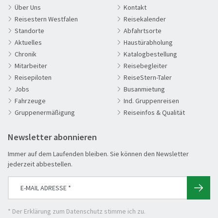
Über Uns
Kontakt
Reisestern Westfalen
Reisekalender
Standorte
Abfahrtsorte
Going am Wilden Kaiser
Aktuelles
Haustürabholung
© pkazmierczak - stock.adobe.com
Chronik
Katalogbestellung
60plus Reisen
Mitarbeiter
Reisebegleiter
Advents-, Weihnachts- & Silvesterreisen
Reisepiloten
ReiseStern-Taler
Adventsreisen
Jobs
Busanmietung
Fahrzeuge
Ind. Gruppenreisen
Aktivreisen
Gruppenermäßigung
Reiseinfos & Qualität
Clubreisen
Deutschland erleben
Newsletter abonnieren
Die Welt entdecken
Immer auf dem Laufenden bleiben. Sie können den Newsletter
Entspannen & Wohlfühlen
jederzeit abbestellen.
Erlebnisreise
Eröffnungs- & Abschlussreisen
Flugreisen
* Der
Erklärung zum Datenschutz
stimme ich zu.