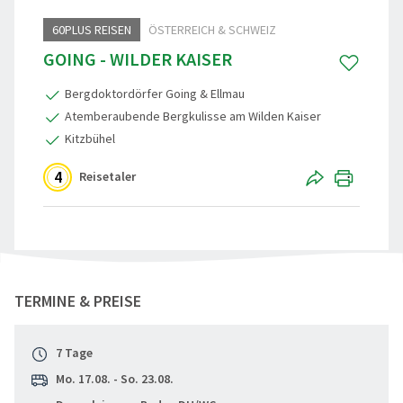
60PLUS REISEN
ÖSTERREICH & SCHWEIZ
Reisegutschein
Standorte
Aktivreisen
Skandinavi
GOING - WILDER KAISER
Gruppenermäßigung
Nachhaltigkeit
60plus Rei
Beneluxsta
Bergdoktordörfer Going & Ellmau
Reiseinfos, Qualität & Sicherheit
Städte-, Ku
Großbritann
Atemberaubende Bergkulisse am Wilden Kaiser
Kitzbühel
Reiseschutz-Versicherung
Osterreise
4
Reisetaler
Häufige Fragen (FAQ)
Clubreisen
Reiseberichte
Vorteilsrei
Aktuelles
Entspannen
"Wilder Kaiser - Going 60+" teilen
TERMINE & PREISE
Weihnacht
Advents, We
7 Tage
Eröffnungs
Mo. 17.08. - So. 23.08.