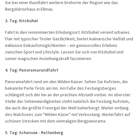
Sie bei einer Rundfahrt weitere Drehorte der Region wie das
Bergdoktorhaus in Ellmau.
3. Tag:
Kitzbühel
Fahrt in den renommierten Erholungsort. Kitzbühel vereint urbanes
Flair mit typischer Tiroler Gastlichkeit, bietet kulinarische Vielfalt und
exklusive Einkaufsmöglichkeiten – ein genussvolles Erlebnis
zwischen Sport und Lifestyle. Lassen Sie sich von Kitzbühel und
seiner magischen Anziehungskraft faszinieren.
4. Tag: Panoramarundfahrt
Panoramafahrt rund um den Wilden Kaiser. Sehen Sie Kufstein, die
bekannte Perle Tirols am Inn. Am Fuße des Festungsberges
schlängelt sich der Inn an der prächten Altstadt vorbei. An oberster
Stelle der Sehenwürdigkeiten steht natürlich die Festung Kufstein,
die auch die größte Freiorgel der Welt beherbergt. Weiter entlang
des Walchsees zum "Wilden Käser" mit Verkostung. Weiterfahrt auf
schönen Strecken mit dem einmaligen Bergpanorama.
5. Tag: Achensee - Rattenberg