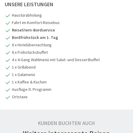
UNSERE LEISTUNGEN
Haustürabholung
Fahrt im Komfort-Reisebus
ReiseStern-Bordservice
Bordfrühstück am 1. Tag
6 x Hotelübernachtung
6 x Frühstücksbuffet
4 x 4-Gang Wahlmenü mit Salat- und Dessertbuffet
1 x Grillabend
1 x Galamenü
1 x Kaffee & Kuchen
Ausflüge lt. Programm
Ortstaxe
KUNDEN BUCHTEN AUCH