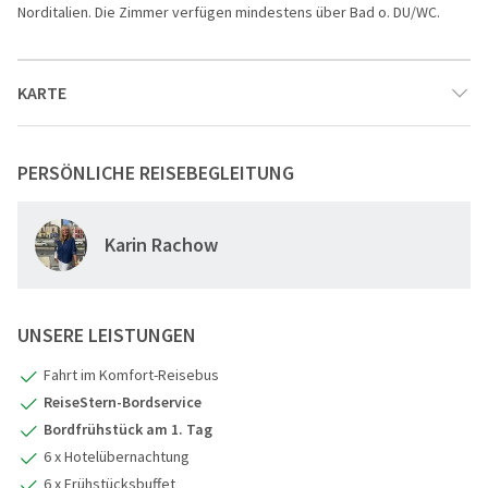
Norditalien. Die Zimmer verfügen mindestens über Bad o. DU/WC.
KARTE
PERSÖNLICHE REISEBEGLEITUNG
8
1
2
4
3
Karin Rachow
5
6
9
7
UNSERE LEISTUNGEN
Fahrt im Komfort-Reisebus
ReiseStern-Bordservice
Bordfrühstück am 1. Tag
6 x Hotelübernachtung
6 x Frühstücksbuffet