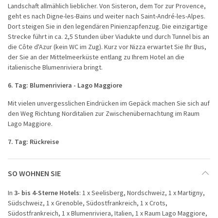
Landschaft allmählich lieblicher. Von Sisteron, dem Tor zur Provence,
geht es nach Digne-les-Bains und weiter nach Saint-André-les-Alpes.
Dort steigen Sie in den legendären Pinienzapfenzug. Die einzigartige
Strecke führt in ca. 2,5 Stunden über Viadukte und durch Tunnel bis an
die Côte d'Azur (kein WC im Zug). Kurz vor Nizza erwartet Sie Ihr Bus,
der Sie an der Mittelmeerküste entlang zu Ihrem Hotel an die
italienische Blumenriviera bringt.
6. Tag: Blumenriviera - Lago Maggiore
Mit vielen unvergesslichen Eindrücken im Gepäck machen Sie sich auf
den Weg Richtung Norditalien zur Zwischenübernachtung im Raum
Lago Maggiore.
7. Tag: Rückreise
SO WOHNEN SIE
In
3- bis 4-Sterne Hotels
: 1 x Seelisberg, Nordschweiz, 1 x Martigny,
Südschweiz, 1 x Grenoble, Südostfrankreich, 1 x Crots,
Südostfrankreich, 1 x Blumenriviera, Italien, 1 x Raum Lago Maggiore,