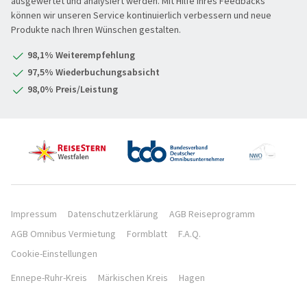
ausgewertet und analysiert werden. Mit Hilfe Ihres Feedbacks
REISEKATEGORIE
können wir unseren Service kontinuierlich verbessern und neue
PREMIUM-Bus
Produkte nach Ihren Wünschen gestalten.
Reisekategorie
Radreisen
Benelux
98,1% Weiterempfehlung
Schiffsreisen
Deutschland
REISEZIEL
97,5% Wiederbuchungsabsicht
Silvesterreisen
Frankreich
98,0% Preis/Leistung
Reiseziel
Städte, Kultur & Events
Großbritannien & Irland
Tagesfahrten
Italien
REISEZEITRAUM
Vorteilsreisen
Mittelmeer & Fernreisen
Hauptsache weg
Wanderreise
Nördliche Länder
1-3 Tage
Weihnachts- & Festtagsreisen
Portugal XXX
4-7 Tage
REISEDAUER
Weihnachtsmärkte
Österreich & Schweiz
Impressum
Datenschutzerklärung
AGB Reiseprogramm
8 Tage und mehr
AGB Omnibus Vermietung
Formblatt
F.A.Q.
Winter- & Frühjahrsreisen
Östliche Länder
Hauptsache weg
Cookie-Einstellungen
Ennepe-Ruhr-Kreis
Märkischen Kreis
Hagen
0 REISEN ANZEIGEN