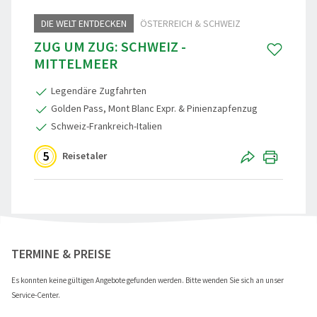
DIE WELT ENTDECKEN
ÖSTERREICH & SCHWEIZ
Reisegutschein
Standorte
Aktivreisen
Skandinavi
ZUG UM ZUG: SCHWEIZ -
Gruppenermäßigung
Nachhaltigkeit
60plus Rei
Beneluxsta
MITTELMEER
Reiseinfos, Qualität & Sicherheit
Städte-, Ku
Großbritann
Legendäre Zugfahrten
Golden Pass, Mont Blanc Expr. & Pinienzapfenzug
Reiseschutz-Versicherung
Osterreise
Schweiz-Frankreich-Italien
Häufige Fragen (FAQ)
Clubreisen
5
Reisetaler
Reiseberichte
Vorteilsrei
Aktuelles
Entspannen
"Zug um Zug - Schweiz - Mittelmeer"
Weihnacht
teilen
TERMINE & PREISE
Advents, We
Es konnten keine gültigen Angebote gefunden werden. Bitte wenden Sie sich an unser
Service-Center.
Eröffnungs