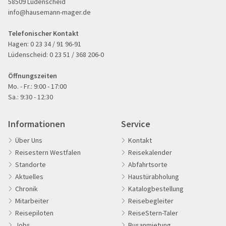
58509 Lüdenscheid
info@hausemann-mager.de
Telefonischer Kontakt
Hagen:
0 23 34 / 91 96-91
Lüdenscheid:
0 23 51 / 368 206-0
Öffnungszeiten
Mo. - Fr.: 9:00 - 17:00
Sa.: 9:30 - 12:30
Informationen
Service
Über Uns
Kontakt
Reisestern Westfalen
Reisekalender
Standorte
Abfahrtsorte
Aktuelles
Haustürabholung
Chronik
Katalogbestellung
60plus Reisen
Golden Pass am Genfer See
Mitarbeiter
Reisebegleiter
Advents-, Weihnachts- & Silvesterreisen
Reisepiloten
ReiseStern-Taler
Adventsreisen
Jobs
Busanmietung