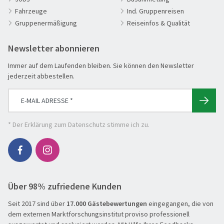
Fahrzeuge
Ind. Gruppenreisen
Aktivreisen
Gruppenermäßigung
Reiseinfos & Qualität
Clubreisen
Deutschland erleben
Newsletter abonnieren
Die Welt entdecken
Immer auf dem Laufenden bleiben. Sie können den Newsletter
Entspannen & Wohlfühlen
jederzeit abbestellen.
Erlebnisreise
Eröffnungs- & Abschlussreisen
Flugreisen
* Der
Erklärung zum Datenschutz
stimme ich zu.
Flusskreuzfahrt
Genussreise
Herbstreise
Über 98% zufriedene Kunden
Hochseekreuzfahrt
Seit 2017 sind über
17.000 Gästebewertungen
eingegangen, die von
Leserreisen
SUCHEN & BUCHEN
dem externen Marktforschungsinstitut proviso professionell
Osterreisen