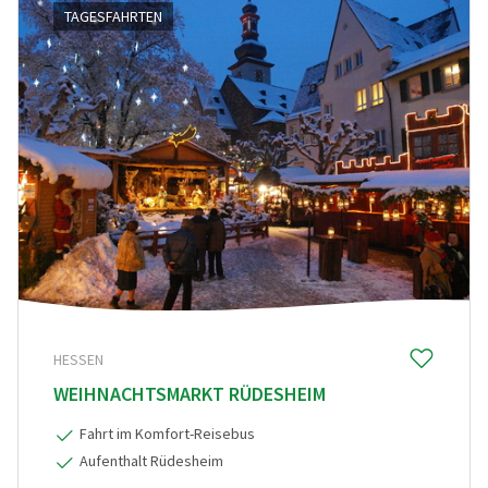
TAGESFAHRTEN
Mittelmeer & Fernreisen
(0)
Nördliche Länder
(0)
Portugal XXX
(0)
Österreich & Schweiz
(0)
Östliche Länder
(0)
KATEGORIE
60plus Reisen
(0)
Advents-, Weihnachts- & Silvesterreisen
(0)
HESSEN
Adventsreisen
(0)
WEIHNACHTSMARKT RÜDESHEIM
Aktivreisen
(0)
Fahrt im Komfort-Reisebus
Clubreisen
(1)
Aufenthalt Rüdesheim
Deutschland erleben