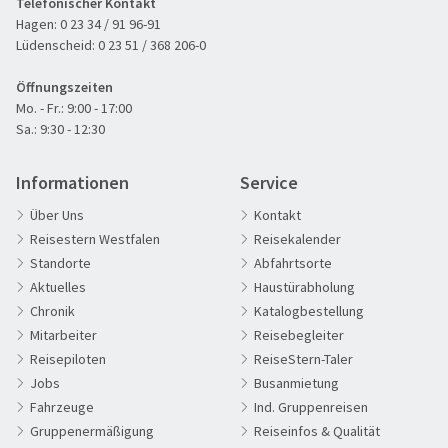
Telefonischer Kontakt
Hagen:
0 23 34 / 91 96-91
Lüdenscheid:
0 23 51 / 368 206-0
Öffnungszeiten
Mo. - Fr.: 9:00 - 17:00
Sa.: 9:30 - 12:30
Informationen
Service
Über Uns
Kontakt
Reisestern Westfalen
Reisekalender
Standorte
Abfahrtsorte
Aktuelles
Haustürabholung
Chronik
Katalogbestellung
Mitarbeiter
Reisebegleiter
Reisepiloten
ReiseStern-Taler
Jobs
Busanmietung
Fahrzeuge
Ind. Gruppenreisen
Gruppenermäßigung
Reiseinfos & Qualität