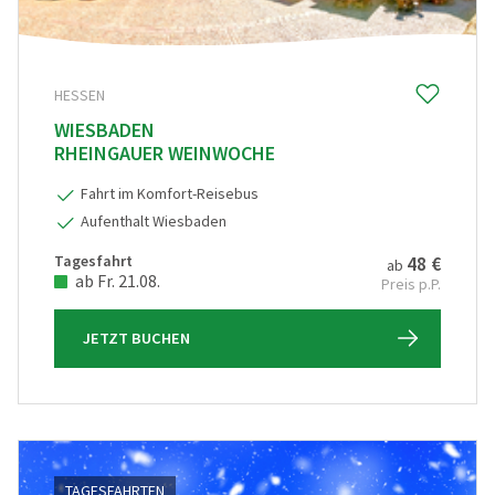
Radreisen
(0)
Schiffsreisen
(2)
HESSEN
Silvesterreisen
(0)
WIESBADEN
Städte, Kultur & Events
(1)
RHEINGAUER WEINWOCHE
Tagesfahrten
(3)
Fahrt im Komfort-Reisebus
Vorteilsreisen
Aufenthalt Wiesbaden
(0)
Wanderreise
Tagesfahrt
48 €
(0)
ab
ab Fr. 21.08.
Preis p.P.
Weihnachts- & Festtagsreisen
(1)
Weihnachtsmärkte
JETZT BUCHEN
(3)
Winter- & Frühjahrsreisen
(0)
PREIS
€ 20
€ 5 000
TAGESFAHRTEN