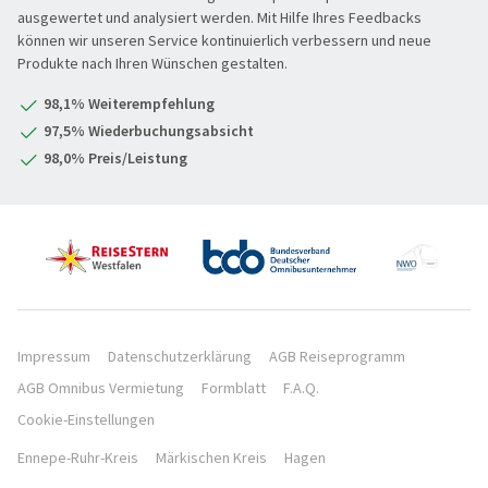
Osterreisen
REISEKATEGORIE
ausgewertet und analysiert werden. Mit Hilfe Ihres Feedbacks
können wir unseren Service kontinuierlich verbessern und neue
PREMIUM-Bus
Produkte nach Ihren Wünschen gestalten.
Reisekategorie
Radreisen
Benelux
98,1% Weiterempfehlung
Schiffsreisen
Deutschland
REISEZIEL
97,5% Wiederbuchungsabsicht
Silvesterreisen
Frankreich
98,0% Preis/Leistung
Reiseziel
Städte, Kultur & Events
Großbritannien & Irland
Tagesfahrten
Italien
REISEZEITRAUM
Vorteilsreisen
Mittelmeer & Fernreisen
Hauptsache weg
Wanderreise
Nördliche Länder
1-3 Tage
Weihnachts- & Festtagsreisen
Portugal XXX
4-7 Tage
REISEDAUER
Weihnachtsmärkte
Österreich & Schweiz
Impressum
Datenschutzerklärung
AGB Reiseprogramm
8 Tage und mehr
AGB Omnibus Vermietung
Formblatt
F.A.Q.
Winter- & Frühjahrsreisen
Östliche Länder
Hauptsache weg
Cookie-Einstellungen
Ennepe-Ruhr-Kreis
Märkischen Kreis
Hagen
SUCHEN