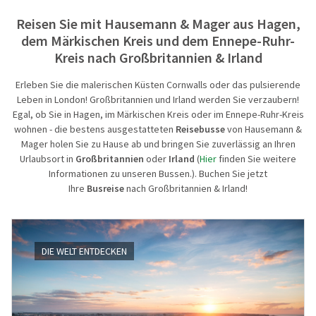
Reisen Sie mit Hausemann & Mager aus Hagen,
Reisegutschein
Standorte
Aktivreisen
Skandinavi
dem Märkischen Kreis und dem Ennepe-Ruhr-
Gruppenermäßigung
Nachhaltigkeit
60plus Rei
Beneluxsta
Kreis nach Großbritannien & Irland
Reiseinfos, Qualität & Sicherheit
Städte-, Ku
Großbritan
Erleben Sie die malerischen Küsten Cornwalls oder das pulsierende
Leben in London! Großbritannien und Irland werden Sie verzaubern!
Egal, ob Sie in Hagen, im Märkischen Kreis oder im Ennepe-Ruhr-Kreis
Reiseschutz-Versicherung
Osterreise
wohnen - die bestens ausgestatteten
Reisebusse
von Hausemann &
Mager holen Sie zu Hause ab und bringen Sie zuverlässig an Ihren
Häufige Fragen (FAQ)
Clubreisen
Urlaubsort in
Großbritannien
oder
Irland
(
Hier
finden Sie weitere
Informationen zu unseren Bussen.). Buchen Sie jetzt
Reiseberichte
Vorteilsrei
Ihre
Busreise
nach Großbritannien & Irland!
Aktuelles
Entspannen
Weihnacht
DIE WELT ENTDECKEN
Advents, We
Eröffnungs