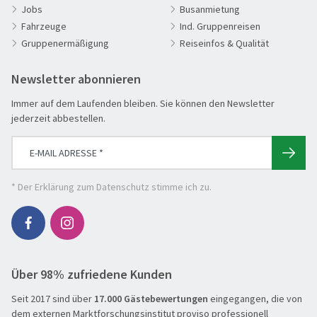
Adventsreisen
Jobs
Busanmietung
Fahrzeuge
Ind. Gruppenreisen
Aktivreisen
Gruppenermäßigung
Reiseinfos & Qualität
Clubreisen
Deutschland erleben
Newsletter abonnieren
Die Welt entdecken
Immer auf dem Laufenden bleiben. Sie können den Newsletter
Entspannen & Wohlfühlen
jederzeit abbestellen.
Erlebnisreise
Eröffnungs- & Abschlussreisen
Flugreisen
* Der
Erklärung zum Datenschutz
stimme ich zu.
Flusskreuzfahrt
Genussreise
Herbstreise
Über 98% zufriedene Kunden
Hochseekreuzfahrt
Seit 2017 sind über
Leserreisen
17.000 Gästebewertungen
eingegangen, die von
SUCHEN & BUCHEN
dem externen Marktforschungsinstitut proviso professionell