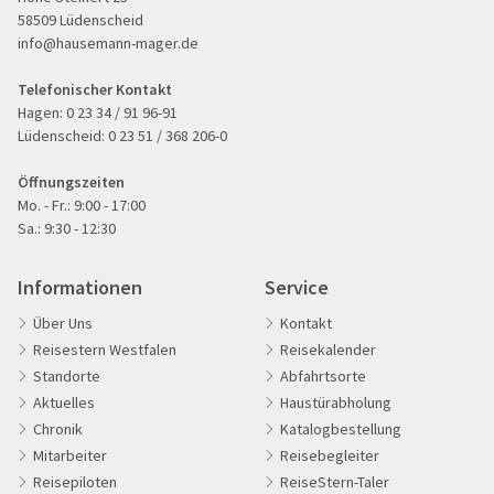
58509 Lüdenscheid
info@hausemann-mager.de
Telefonischer Kontakt
Hagen:
0 23 34 / 91 96-91
Lüdenscheid:
0 23 51 / 368 206-0
Öffnungszeiten
Mo. - Fr.: 9:00 - 17:00
Sa.: 9:30 - 12:30
Informationen
Service
Über Uns
Kontakt
Reisestern Westfalen
Reisekalender
Standorte
Abfahrtsorte
Aktuelles
Haustürabholung
Chronik
Katalogbestellung
60plus Reisen
Mitarbeiter
Reisebegleiter
Advents-, Weihnachts- & Silvesterreisen
Reisepiloten
ReiseStern-Taler