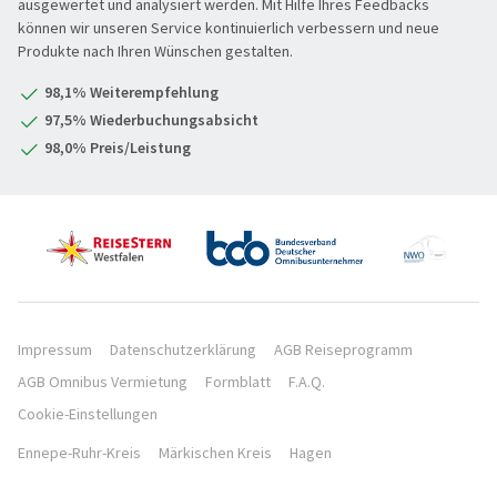
REISEKATEGORIE
ausgewertet und analysiert werden. Mit Hilfe Ihres Feedbacks
können wir unseren Service kontinuierlich verbessern und neue
PREMIUM-Bus
Produkte nach Ihren Wünschen gestalten.
Reisekategorie
Radreisen
Benelux
98,1% Weiterempfehlung
Schiffsreisen
Deutschland
REISEZIEL
97,5% Wiederbuchungsabsicht
Silvesterreisen
Frankreich
98,0% Preis/Leistung
Reiseziel
Städte, Kultur & Events
Großbritannien & Irland
Tagesfahrten
Italien
REISEZEITRAUM
Vorteilsreisen
Mittelmeer & Fernreisen
Hauptsache weg
Wanderreise
Nördliche Länder
1-3 Tage
Weihnachts- & Festtagsreisen
Portugal XXX
4-7 Tage
REISEDAUER
Weihnachtsmärkte
Österreich & Schweiz
Impressum
Datenschutzerklärung
AGB Reiseprogramm
8 Tage und mehr
AGB Omnibus Vermietung
Formblatt
F.A.Q.
Winter- & Frühjahrsreisen
Östliche Länder
Hauptsache weg
Cookie-Einstellungen
Ennepe-Ruhr-Kreis
Märkischen Kreis
Hagen
SUCHEN