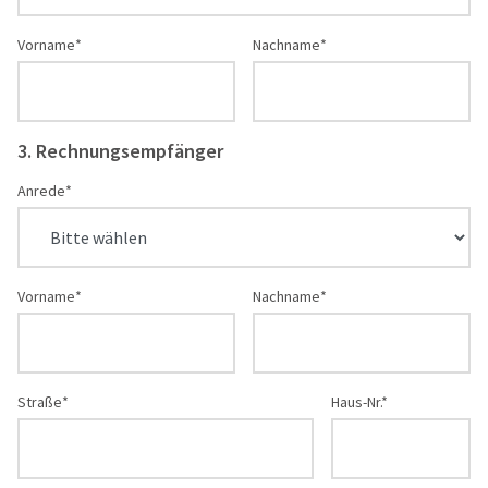
aufrufen.
Browser.
Wenn Sie nicht
Vorname*
Nachname*
möchten,
dass diese
Daten zum
Linkziel
3. Rechnungsempfänger
übertragen
werden,
Anrede*
klicken Sie
den Link nicht
an.
Vorname*
Nachname*
Straße*
Haus-Nr.*