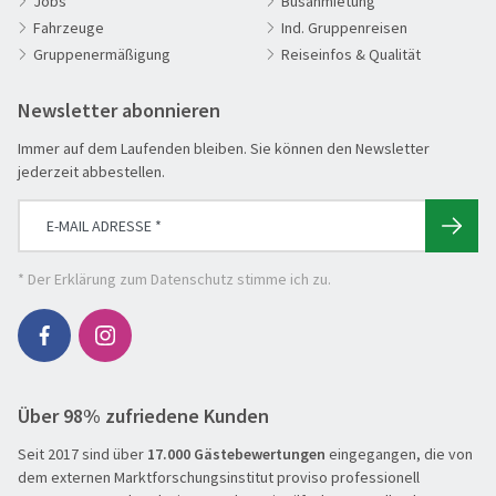
Jobs
Busanmietung
Fahrzeuge
Ind. Gruppenreisen
Aktivreisen
Gruppenermäßigung
Reiseinfos & Qualität
Clubreisen
Deutschland erleben
Newsletter abonnieren
Die Welt entdecken
Immer auf dem Laufenden bleiben. Sie können den Newsletter
Entspannen & Wohlfühlen
jederzeit abbestellen.
Erlebnisreise
Eröffnungs- & Abschlussreisen
Flugreisen
* Der
Erklärung zum Datenschutz
stimme ich zu.
Flusskreuzfahrt
Genussreise
Herbstreise
Über 98% zufriedene Kunden
Hochseekreuzfahrt
Seit 2017 sind über
Leserreisen
17.000 Gästebewertungen
eingegangen, die von
SUCHEN & BUCHEN
dem externen Marktforschungsinstitut proviso professionell
Osterreisen