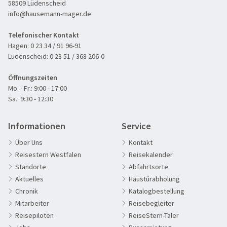
58509 Lüdenscheid
info@hausemann-mager.de
Telefonischer Kontakt
Hagen:
0 23 34 / 91 96-91
Lüdenscheid:
0 23 51 / 368 206-0
Öffnungszeiten
Mo. - Fr.: 9:00 - 17:00
Sa.: 9:30 - 12:30
Informationen
Service
Über Uns
Kontakt
Reisestern Westfalen
Reisekalender
Standorte
Abfahrtsorte
Aktuelles
Haustürabholung
Chronik
Katalogbestellung
60plus Reisen
Mitarbeiter
Reisebegleiter
Advents-, Weihnachts- & Silvesterreisen
Reisepiloten
ReiseStern-Taler
Adventsreisen