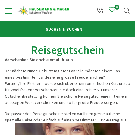
0
-
Verweise
jQuery
Zurück
Zurück
Zurück
Zurück
Zurück
Zurück
Zurü
Zurü
SUCHEN & BUCHEN
schlüsselung
Diese Website
auf
Auf dieser
Javascript
Diese Se
Öffnungszeiten
nutzt die SSL-
Webseiten
Webseite
Bibliothek
JavaScri
Reiseprogramm anzeigen
Gruppen & Busanmietung anzeigen
Reisebüro anzeigen
Linienverkehr anzeigen
Service anzeigen
Über uns anzeigen
Reisekateg
Reiseziele
Verschlüsselung
Dritter
werden
Funktio
Reisegutschein
(Secure Socket
Verweise auf
Biblioth
Layer) für die
Webseiten
einem S
Verschenken Sie doch einmal Urlaub
Übertragung
Dritter in Form
Google 
Alle Reisen
Busanmietung
Reisebüro Hohenlimburg
Fahrplanauskunft
Kontakt
Unser Familienunternehmen
Deutschlan
Deutschla
von Daten Ihres
sogenannter
wird. Da
Der nächste runde Geburtstag steht an? Sie möchten einem Fan
Browsers zu
Links bzw.
IP-Adre
eines bestimmten Landes eine grosse Freude machen? Ihr
Reisekategorien
Individuelle Gruppenreisen
Reisebüro Hagen
Buswerbung
Katalogwelt
Reisestern Westfalen
Die Welt e
Österreich
unserem Server
Verlinkungen
Seite
Partner/Ihre Partnerin würde sich über einen romantischen Kurzurlaub
und zu Servern,
angeboten.
(Interne
für zwei freuen? Verschenken Sie doch eine Reise! Mit unserer
Reiseziele
Extras bei Busanmietung
Reiseträume
Abfahrtsorte
Unsere Mitarbeiter
Tagesfahr
Frankreich
die Dateien
Erst wenn Sie
Sie bes
Gutscheinbestellung können Sie schöne Reisegutscheine mit einem
bereitstellen,
auf einen
einen S
beliebigen Wert verschenken und so für große Freude sorgen.
Reisekalender
Programmvorschläge für Gruppen
Insider Tipps
Haustürabholung
Unsere Fahrzeuge
PREMIUM-B
Italien
welche wir auf
solchen Link
Firma G
Die passenden Reisegutscheine stellen wir Ihnen gerne auf eine
unserer
klicken,
übertra
Vertragsbedingungen
Reisebegleiter
Reisepiloten & Bordstewardess
Flugreisen
Östliche L
spezielle Reise oder einfach auf einen bestimmten Euro-Betrag aus.
Webseite
werden Daten
Informa
Mietomnibusverkehr
einbinden.
zum Linkziel
Sie in d
ReiseStern-Taler
Chronik
Schiffsreis
Mittelmeer
Mit SSL werden
übertragen.
Datensc