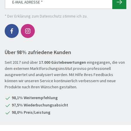
Eröffnungs- & Abschlussreisen
Flugreisen
* Der
Erklärung zum Datenschutz
stimme ich zu.
Flusskreuzfahrt
Genussreise
Herbstreise
Über 98% zufriedene Kunden
Hochseekreuzfahrt
Seit 2017 sind über
17.000 Gästebewertungen
eingegangen, die von
Leserreisen
SUCHEN & BUCHEN
dem externen Marktforschungsinstitut proviso professionell
Osterreisen
ausgewertet und analysiert werden. Mit Hilfe Ihres Feedbacks
REISEKATEGORIE
können wir unseren Service kontinuierlich verbessern und neue
PREMIUM-Bus
Produkte nach Ihren Wünschen gestalten.
Reisekategorie
Radreisen
Benelux
98,1% Weiterempfehlung
Schiffsreisen
Deutschland
REISEZIEL
97,5% Wiederbuchungsabsicht
Silvesterreisen
Frankreich
98,0% Preis/Leistung
Reiseziel
Städte, Kultur & Events
Großbritannien & Irland
Tagesfahrten
Italien