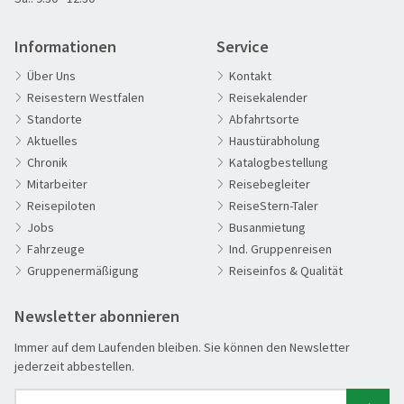
Informationen
Service
Über Uns
Kontakt
Reisestern Westfalen
Reisekalender
Standorte
Abfahrtsorte
Aktuelles
Haustürabholung
Chronik
Katalogbestellung
60plus Reisen
Mitarbeiter
Reisebegleiter
Advents-, Weihnachts- & Silvesterreisen
Reisepiloten
ReiseStern-Taler
Adventsreisen
Jobs
Busanmietung
Fahrzeuge
Ind. Gruppenreisen
Aktivreisen
Gruppenermäßigung
Reiseinfos & Qualität
Clubreisen
Deutschland erleben
Newsletter abonnieren
Die Welt entdecken
Immer auf dem Laufenden bleiben. Sie können den Newsletter
Entspannen & Wohlfühlen
jederzeit abbestellen.
Erlebnisreise