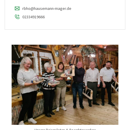
rbho@hausemann-mager.de
02334919666