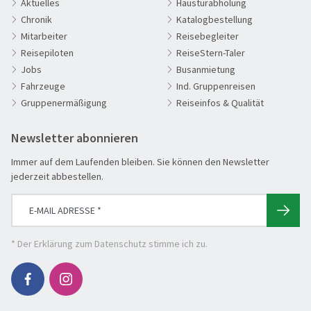
Aktuelles
Haustürabholung
Chronik
Katalogbestellung
60plus Reisen
Mitarbeiter
Reisebegleiter
Advents-, Weihnachts- & Silvesterreisen
Reisepiloten
ReiseStern-Taler
Adventsreisen
Jobs
Busanmietung
Fahrzeuge
Ind. Gruppenreisen
Aktivreisen
Gruppenermäßigung
Reiseinfos & Qualität
Clubreisen
Deutschland erleben
Newsletter abonnieren
Die Welt entdecken
Immer auf dem Laufenden bleiben. Sie können den Newsletter
Entspannen & Wohlfühlen
jederzeit abbestellen.
Erlebnisreise
Eröffnungs- & Abschlussreisen
Flugreisen
* Der
Erklärung zum Datenschutz
stimme ich zu.
Flusskreuzfahrt
Genussreise
Herbstreise