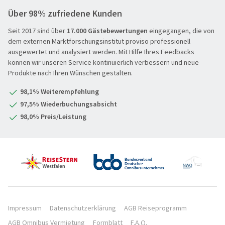
Über 98% zufriedene Kunden
Hochseekreuzfahrt
Seit 2017 sind über
17.000 Gästebewertungen
eingegangen, die von
Leserreisen
SUCHEN & BUCHEN
dem externen Marktforschungsinstitut proviso professionell
Osterreisen
ausgewertet und analysiert werden. Mit Hilfe Ihres Feedbacks
REISEKATEGORIE
können wir unseren Service kontinuierlich verbessern und neue
PREMIUM-Bus
Produkte nach Ihren Wünschen gestalten.
Reisekategorie
Radreisen
Benelux
98,1% Weiterempfehlung
Schiffsreisen
Deutschland
REISEZIEL
97,5% Wiederbuchungsabsicht
Silvesterreisen
Frankreich
98,0% Preis/Leistung
Reiseziel
Städte, Kultur & Events
Großbritannien & Irland
Tagesfahrten
Italien
REISEZEITRAUM
Vorteilsreisen
Mittelmeer & Fernreisen
Hauptsache weg
Wanderreise
Nördliche Länder
1-3 Tage
Weihnachts- & Festtagsreisen
Portugal XXX
4-7 Tage
REISEDAUER
Weihnachtsmärkte
Österreich & Schweiz
Impressum
Datenschutzerklärung
AGB Reiseprogramm
8 Tage und mehr
AGB Omnibus Vermietung
Formblatt
F.A.Q.
Winter- & Frühjahrsreisen
Östliche Länder