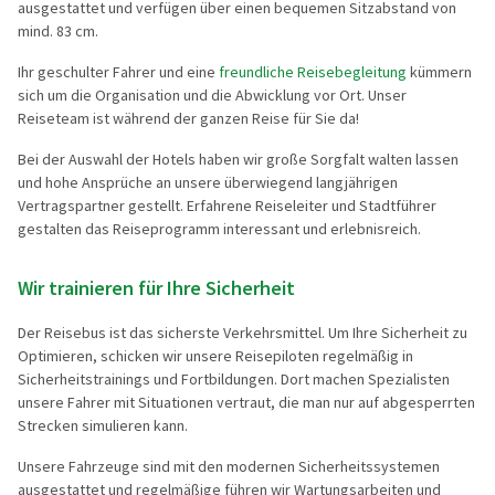
ausgestattet und verfügen über einen bequemen Sitzabstand von
mind. 83 cm.
Reisegutschein
Standorte
Aktivreisen
Skandinavi
Ihr geschulter Fahrer und eine
freundliche Reisebegleitung
kümmern
Gruppenermäßigung
Nachhaltigkeit
60plus Rei
Beneluxsta
sich um die Organisation und die Abwicklung vor Ort. Unser
Reiseteam ist während der ganzen Reise für Sie da!
Reiseinfos, Qualität & Sicherheit
Städte-, Ku
Großbritann
Bei der Auswahl der Hotels haben wir große Sorgfalt walten lassen
Reiseschutz-Versicherung
Osterreise
und hohe Ansprüche an unsere überwiegend langjährigen
Vertragspartner gestellt. Erfahrene Reiseleiter und Stadtführer
Häufige Fragen (FAQ)
Clubreisen
gestalten das Reiseprogramm interessant und erlebnisreich.
Reiseberichte
Vorteilsrei
Wir trainieren für Ihre Sicherheit
Aktuelles
Entspannen
Der Reisebus ist das sicherste Verkehrsmittel. Um Ihre Sicherheit zu
Optimieren, schicken wir unsere Reisepiloten regelmäßig in
Weihnacht
Sicherheitstrainings und Fortbildungen. Dort machen Spezialisten
unsere Fahrer mit Situationen vertraut, die man nur auf abgesperrten
Advents, We
Strecken simulieren kann.
Eröffnungs
Unsere Fahrzeuge sind mit den modernen Sicherheitssystemen
ausgestattet und regelmäßige führen wir Wartungsarbeiten und