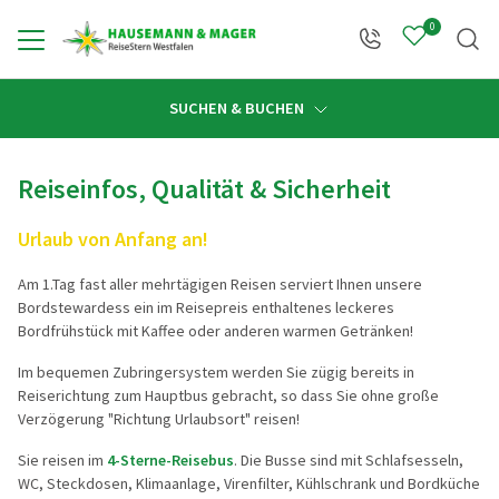
0
Zurück
Zurück
Zurück
Zurück
Zurück
Zurück
Zurü
Zurü
SUCHEN & BUCHEN
Öffnungszeiten
Reiseprogramm anzeigen
Gruppen & Busanmietung anzeigen
Reisebüro anzeigen
Linienverkehr anzeigen
Service anzeigen
Über uns anzeigen
Reisekateg
Reiseziele
Reiseinfos, Qualität & Sicherheit
Urlaub von Anfang an!
Alle Reisen
Busanmietung
Reisebüro Hohenlimburg
Fahrplanauskunft
Kontakt
Unser Familienunternehmen
Deutschlan
Deutschla
Am 1.Tag fast aller mehrtägigen Reisen serviert Ihnen unsere
Reisekategorien
Individuelle Gruppenreisen
Reisebüro Hagen
Buswerbung
Katalogwelt
Reisestern Westfalen
Die Welt e
Österreich
Bordstewardess ein im Reisepreis enthaltenes leckeres
Bordfrühstück mit Kaffee oder anderen warmen Getränken!
Reiseziele
Extras bei Busanmietung
Reiseträume
Abfahrtsorte
Unsere Mitarbeiter
Tagesfahr
Frankreich
Im bequemen Zubringersystem werden Sie zügig bereits in
Reisekalender
Programmvorschläge für Gruppen
Insider Tipps
Haustürabholung
Unsere Fahrzeuge
PREMIUM-B
Italien
Reiserichtung zum Hauptbus gebracht, so dass Sie ohne große
Verzögerung "Richtung Urlaubsort" reisen!
Vertragsbedingungen
Reisebegleiter
Reisepiloten & Bordstewardess
Flugreisen
Östliche L
Sie reisen im
4-Sterne-Reisebus
. Die Busse sind mit Schlafsesseln,
Mietomnibusverkehr
WC, Steckdosen, Klimaanlage, Virenfilter, Kühlschrank und Bordküche
ReiseStern-Taler
Chronik
Schiffsreis
Mittelmeer