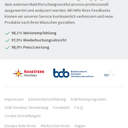
dem externen Marktforschungsinstitut proviso professionell
Osterreisen
ausgewertet und analysiert werden. Mit Hilfe Ihres Feedbacks
REISEKATEGORIE
können wir unseren Service kontinuierlich verbessern und neue
PREMIUM-Bus
Produkte nach Ihren Wünschen gestalten.
Reisekategorie
Radreisen
Benelux
98,1% Weiterempfehlung
Schiffsreisen
Deutschland
REISEZIEL
97,5% Wiederbuchungsabsicht
Silvesterreisen
Frankreich
98,0% Preis/Leistung
Reiseziel
Städte, Kultur & Events
Großbritannien & Irland
Tagesfahrten
Italien
REISEZEITRAUM
Vorteilsreisen
Mittelmeer & Fernreisen
Hauptsache weg
Wanderreise
Nördliche Länder
1-3 Tage
Weihnachts- & Festtagsreisen
Portugal XXX
4-7 Tage
REISEDAUER
Weihnachtsmärkte
Österreich & Schweiz
Impressum
Datenschutzerklärung
AGB Reiseprogramm
8 Tage und mehr
AGB Omnibus Vermietung
Formblatt
F.A.Q.
Winter- & Frühjahrsreisen
Östliche Länder
Hauptsache weg
Cookie-Einstellungen
Ennepe-Ruhr-Kreis
Märkischen Kreis
Hagen