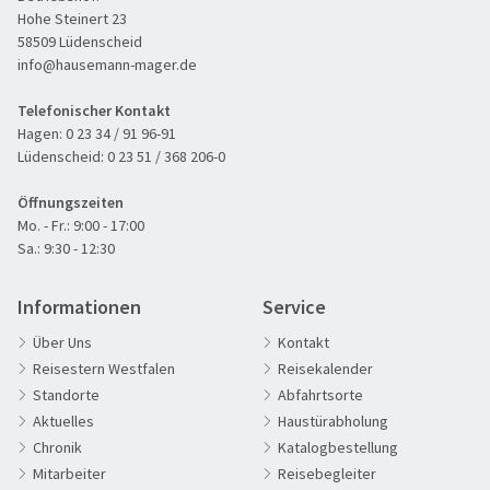
Hohe Steinert 23
58509 Lüdenscheid
info@hausemann-mager.de
Telefonischer Kontakt
Hagen:
0 23 34 / 91 96-91
Lüdenscheid:
0 23 51 / 368 206-0
Öffnungszeiten
Mo. - Fr.: 9:00 - 17:00
Sa.: 9:30 - 12:30
Informationen
Service
Über Uns
Kontakt
Reisestern Westfalen
Reisekalender
Standorte
Abfahrtsorte
Aktuelles
Haustürabholung
Chronik
Katalogbestellung
60plus Reisen
Mitarbeiter
Reisebegleiter
Advents-, Weihnachts- & Silvesterreisen