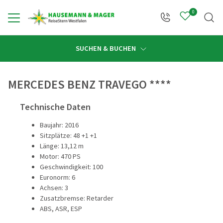
0
Zurück
Zurück
Zurück
Zurück
Zurück
Zurück
Zurü
Zurü
SUCHEN & BUCHEN
Öffnungszeiten
Reiseprogramm anzeigen
Gruppen & Busanmietung anzeigen
Reisebüro anzeigen
Linienverkehr anzeigen
Service anzeigen
Über uns anzeigen
Reisekateg
Reiseziele
MERCEDES BENZ TRAVEGO ****
Technische Daten
Alle Reisen
Busanmietung
Reisebüro Hohenlimburg
Fahrplanauskunft
Kontakt
Unser Familienunternehmen
Deutschlan
Deutschla
Baujahr: 2016
Reisekategorien
Individuelle Gruppenreisen
Reisebüro Hagen
Buswerbung
Katalogwelt
Reisestern Westfalen
Die Welt e
Österreich
Sitzplätze: 48 +1 +1
Länge: 13,12 m
Reiseziele
Extras bei Busanmietung
Reiseträume
Abfahrtsorte
Unsere Mitarbeiter
Tagesfahr
Frankreich
Motor: 470 PS
Geschwindigkeit: 100
Reisekalender
Programmvorschläge für Gruppen
Insider Tipps
Haustürabholung
Unsere Fahrzeuge
PREMIUM-B
Italien
Euronorm: 6
Achsen: 3
Vertragsbedingungen
Reisebegleiter
Reisepiloten & Bordstewardess
Flugreisen
Östliche L
Zusatzbremse: Retarder
ABS, ASR, ESP
Mietomnibusverkehr
ReiseStern-Taler
Chronik
Schiffsreis
Mittelmeer