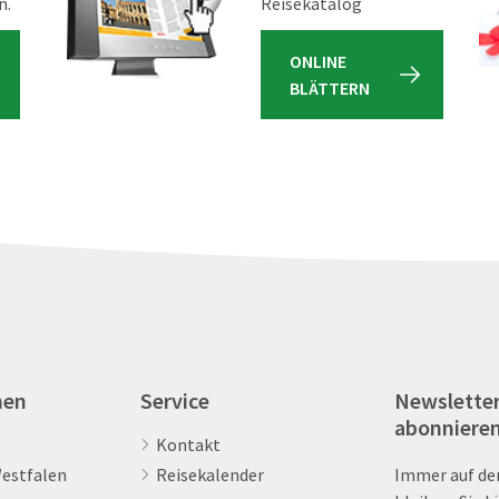
n.
Reisekatalog
ONLINE
BLÄTTERN
nen
Service
Newslette
abonniere
Kontakt
Westfalen
Reisekalender
Immer auf de