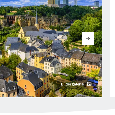
Bildergalerie
© pi
"