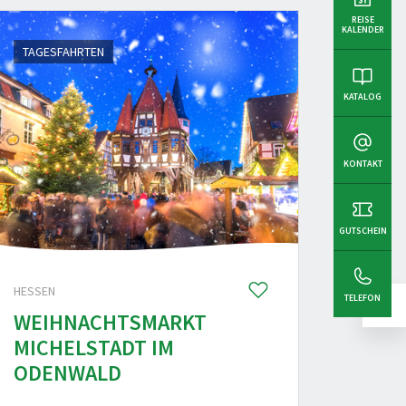
REISE
KALENDER
TAGESFAHRTEN
WINTER
KATALOG
KONTAKT
GUTSCHEIN
HESSEN
FLU
TELEFON
WEIHNACHTSMARKT
MALL
MICHELSTADT IM
RATJ
ODENWALD
Frü