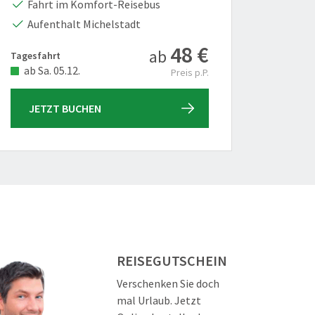
Ost
Fahrt im Komfort-Reisebus
Her
Aufenthalt Michelstadt
Ent
48 €
ab
Tagesfahrt
zur Rei
ab Sa. 05.12.
Preis p.P.
JETZT BUCHEN
JET
REISEGUTSCHEIN
Verschenken Sie doch
mal Urlaub. Jetzt