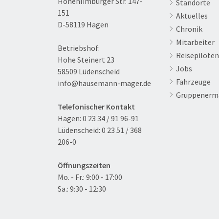
Hohenlimburger Str. 147-
Standorte
151
Aktuelles
D-58119 Hagen
Chronik
Mitarbeiter
Betriebshof:
Reisepiloten
Hohe Steinert 23
Jobs
58509 Lüdenscheid
Fahrzeuge
info@hausemann-mager.de
Gruppenerm
Telefonischer Kontakt
Hagen:
0 23 34 / 91 96-91
Lüdenscheid:
0 23 51 / 368
206-0
Öffnungszeiten
Mo. - Fr.: 9:00 - 17:00
Sa.: 9:30 - 12:30