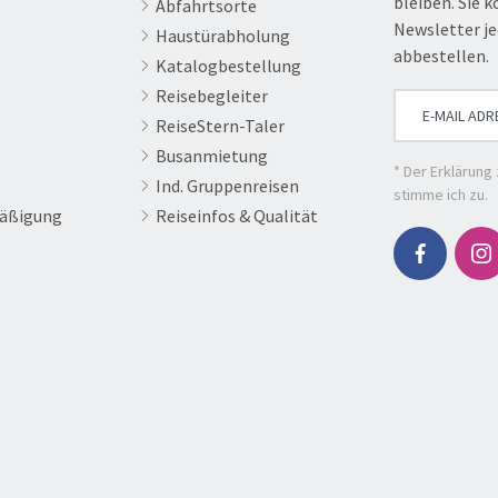
bleiben. Sie 
Abfahrtsorte
Newsletter je
Haustürabholung
abbestellen.
Katalogbestellung
Luxemburg
Reisebegleiter
© Boris Stroujko
ReiseStern-Taler
Busanmietung
* Der
Erklärung
Ind. Gruppenreisen
stimme ich zu.
äßigung
Reiseinfos & Qualität