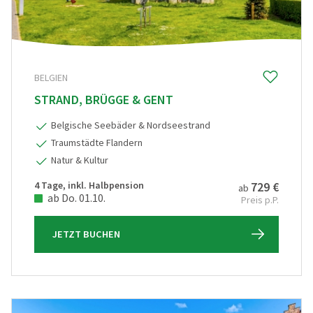
Weihnachtsmärkte
(0)
Winter- & Frühjahrsreisen
(0)
BELGIEN
PREIS
STRAND, BRÜGGE & GENT
€ 20
€ 5 000
Belgische Seebäder & Nordseestrand
Traumstädte Flandern
REISEDAUER
Natur & Kultur
4 Tage, inkl. Halbpension
729 €
ab
ab Do. 01.10.
Preis p.P.
JETZT BUCHEN