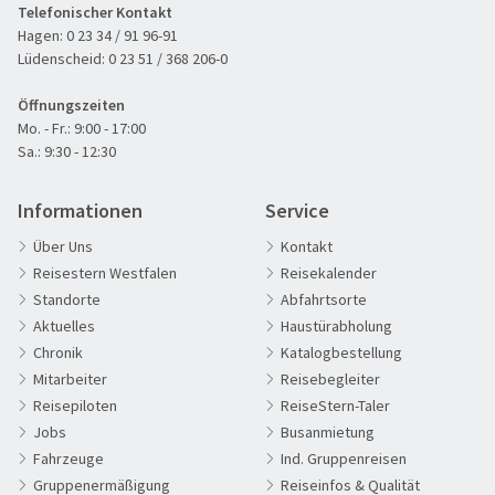
Telefonischer Kontakt
Hagen:
0 23 34 / 91 96-91
Lüdenscheid:
0 23 51 / 368 206-0
Öffnungszeiten
Mo. - Fr.: 9:00 - 17:00
Sa.: 9:30 - 12:30
Informationen
Service
Über Uns
Kontakt
Reisestern Westfalen
Reisekalender
Standorte
Abfahrtsorte
Aktuelles
Haustürabholung
Chronik
Katalogbestellung
Mitarbeiter
Reisebegleiter
Reisepiloten
ReiseStern-Taler
Jobs
Busanmietung
Fahrzeuge
Ind. Gruppenreisen
Gruppenermäßigung
Reiseinfos & Qualität