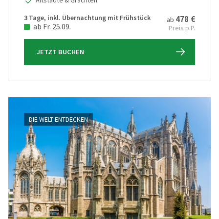
(0)
Hochseekreuzfahrt
3 Tage, inkl. Übernachtung mit Frühstück
478 €
(0)
ab
ab Fr. 25.09.
Preis p.P.
Leserreisen
(0)
Osterreisen
JETZT BUCHEN
(0)
PREMIUM-Bus
(0)
Radreisen
(0)
Schiffsreisen
(1)
DIE WELT ENTDECKEN
Silvesterreisen
(0)
Städte, Kultur & Events
(2)
Tagesfahrten
(1)
Vorteilsreisen
(0)
Wanderreise
(0)
Weihnachts- & Festtagsreisen
(0)