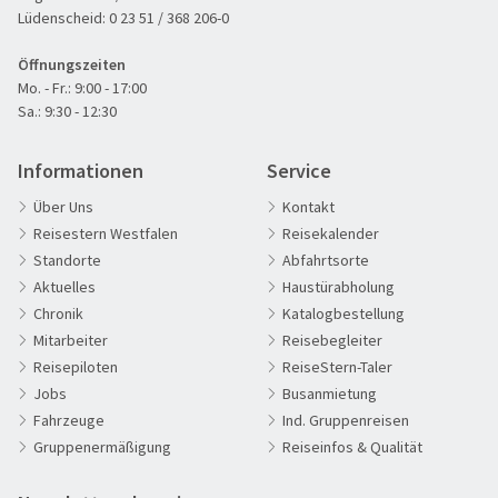
Lüdenscheid:
0 23 51 / 368 206-0
Weihnachts- & Festtagsreisen
(0)
Weihnachtsmärkte
(0)
Öffnungszeiten
Mo. - Fr.: 9:00 - 17:00
Winter- & Frühjahrsreisen
(1)
Sa.: 9:30 - 12:30
PREIS
Informationen
Service
€ 20
€ 5 000
Über Uns
Kontakt
Reisestern Westfalen
Reisekalender
Standorte
Abfahrtsorte
REISEDAUER
Aktuelles
Haustürabholung
Chronik
Katalogbestellung
Mitarbeiter
Reisebegleiter
Reisepiloten
ReiseStern-Taler
Jobs
Busanmietung
Fahrzeuge
Ind. Gruppenreisen
Gruppenermäßigung
Reiseinfos & Qualität