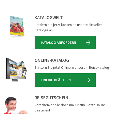
60plus Reisen
(0)
Advents-, Weihnachts- & Silvesterreisen
(0)
KATALOGWELT
Adventsreisen
(0)
Fordern Sie jetzt kostenlos unsere aktuellen
Kataloge an.
Aktivreisen
(0)
Clubreisen
(0)
KATALOG ANFORDERN
Deutschland erleben
(0)
Die Welt entdecken
(1)
ONLINE-KATALOG
Entspannen & Wohlfühlen
Blättern Sie jetzt Online in unserem Reisekatalog
(0)
Erlebnisreise
(0)
ONLINE BLÄTTERN
Eröffnungs- & Abschlussreisen
(0)
Flugreisen
(0)
REISEGUTSCHEIN
Flusskreuzfahrt
Verschenken Sie doch mal Urlaub. Jetzt Online
(0)
bestellen!
Genussreise