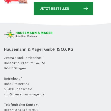
(0)
Herbstreise
JETZT BESTELLEN
(0)
Hochseekreuzfahrt
(0)
Leserreisen
(0)
Osterreisen
(0)
PREMIUM-Bus
(0)
Hausemann & Mager GmbH & CO. KG
Radreisen
(0)
Zentrale und Betriebshof:
Schiffsreisen
(0)
Hohenlimburger Str. 147-151
D-58119 Hagen
Silvesterreisen
(0)
Betriebshof:
Städte, Kultur & Events
(0)
Hohe Steinert 23
Tagesfahrten
58509 Lüdenscheid
(0)
info@hausemann-mager.de
Vorteilsreisen
(0)
Telefonischer Kontakt
Wanderreise
(0)
Hagen:
0 23 34 / 91 96-91